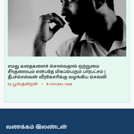
எமது கதைகளைச் சொல்வதால் ஒற்றுமை
சீர்குலையும் என்பதே மிகப்பெரும் பாரபட்சம் |
தீபச்செல்வன் வீரகேசரிக்கு வழங்கிய செவ்வி
by
பூங்குன்றன்
4 minutes read
வணக்கம் இலண்டன்