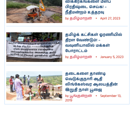
விக்கிரகங்களை மீளப்
பிரதிஷ்டை செய்க! –
நீதிமன்றம் உத்தரவு
by
தமிழ்மாறன்
April 27, 2023
தமிழ்க் கட்சிகள் ஓரணியில்
திரள வேண்டும்! –
வவுனியாவில் மக்கள்
போராட்டம்
by
தமிழ்மாறன்
January 5, 2023
தடைகளை தாண்டி
வெடுக்குநாரி ஆதி
லிங்கேஸ்வர ஆலயத்தின்
இறுதி நாள் பூஜை
by
பூங்குன்றன்
September 13,
2019