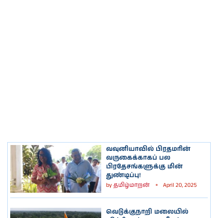
வவுனியாவில் பிரதமரின்
வருகைக்காகப் பல
பிரதேசங்களுக்கு மின்
துண்டிப்பு!
by
தமிழ்மாறன்
April 20, 2025
வெடுக்குநாறி மலையில்