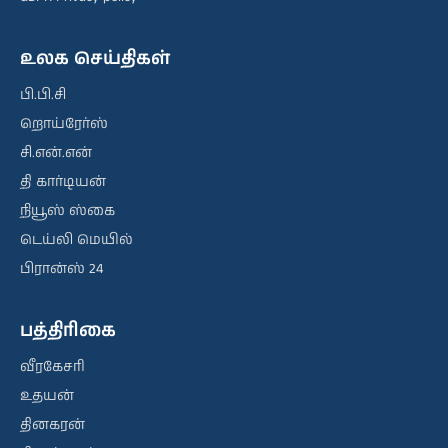
உலக செய்திகள்
பி.பி.சி
றொய்ரேர்ஸ்
சி.என்.என்
தி கார்டியன்
நியூஸ் ஸ்கை
டெய்லி மெயில்
பிரான்ஸ் 24
பத்திரிகை
வீரகேசரி
உதயன்
தினகரன்