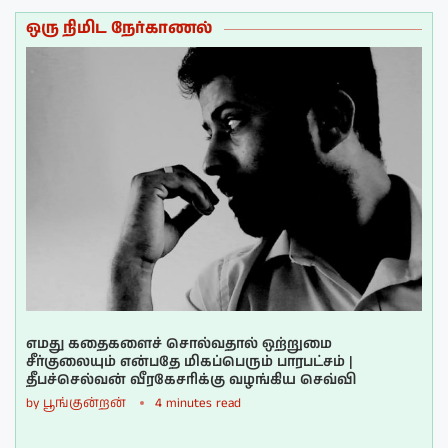
ஒரு நிமிட நேர்காணல்
எமது கதைகளைச் சொல்வதால் ஒற்றுமை
சீர்குலையும் என்பதே மிகப்பெரும் பாரபட்சம் |
தீபச்செல்வன் வீரகேசரிக்கு வழங்கிய செவ்வி
by
பூங்குன்றன்
4 minutes read