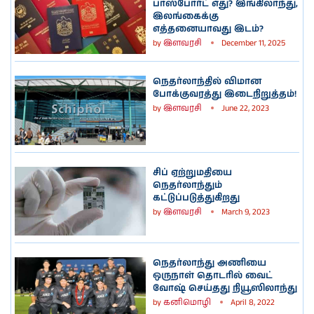
பாஸ்போர்ட் எது? இங்கிலாந்து,
இலங்கைக்கு
எத்தனையாவது இடம்?
by
இளவரசி
December 11, 2025
நெதர்லாந்தில் விமான
போக்குவரத்து இடைநிறுத்தம்!
by
இளவரசி
June 22, 2023
சிப் ஏற்றுமதியை
நெதர்லாந்தும்
கட்டுப்படுத்துகிறது
by
இளவரசி
March 9, 2023
நெதர்லாந்து அணியை
ஒருநாள் தொடரில் வைட்
வோஷ் செய்தது நியூஸிலாந்து
by
கனிமொழி
April 8, 2022