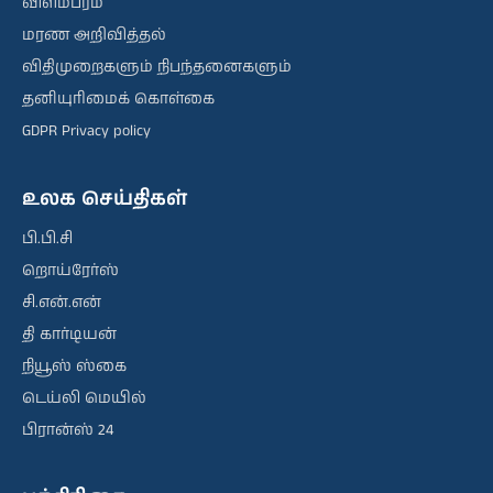
விளம்பரம்
மரண அறிவித்தல்
விதிமுறைகளும் நிபந்தனைகளும்
தனியுரிமைக் கொள்கை
GDPR Privacy policy
உலக செய்திகள்
பி.பி.சி
றொய்ரேர்ஸ்
சி.என்.என்
தி கார்டியன்
நியூஸ் ஸ்கை
டெய்லி மெயில்
பிரான்ஸ் 24