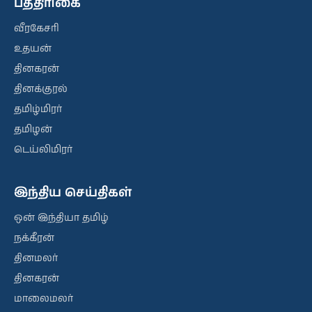
பத்திரிகை
வீரகேசரி
உதயன்
தினகரன்
தினக்குரல்
தமிழ்மிரர்
தமிழன்
டெய்லிமிரர்
இந்திய செய்திகள்
ஒன் இந்தியா தமிழ்
நக்கீரன்
தினமலர்
தினகரன்
மாலைமலர்