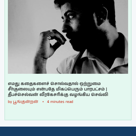
எமது கதைகளைச் சொல்வதால் ஒற்றுமை
சீர்குலையும் என்பதே மிகப்பெரும் பாரபட்சம் |
தீபச்செல்வன் வீரகேசரிக்கு வழங்கிய செவ்வி
by
பூங்குன்றன்
4 minutes read