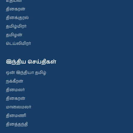
உதயன்
தினகரன்
தினக்குரல்
தமிழ்மிரர்
தமிழன்
டெய்லிமிரர்
இந்திய செய்திகள்
ஒன் இந்தியா தமிழ்
நக்கீரன்
தினமலர்
தினகரன்
மாலைமலர்
தினமணி
தினத்தந்தி