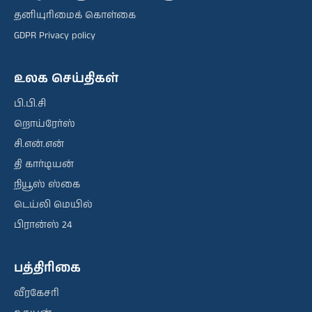
தனியுரிமைக் கொள்கை
GDPR Privacy policy
உலக செய்திகள்
பி.பி.சி
றொய்ரேர்ஸ்
சி.என்.என்
தி கார்டியன்
நியூஸ் ஸ்கை
டெய்லி மெயில்
பிரான்ஸ் 24
பத்திரிகை
வீரகேசரி