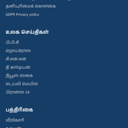
தனியுரிமைக் கொள்கை
GDPR Privacy policy
உலக செய்திகள்
பி.பி.சி
றொய்ரேர்ஸ்
சி.என்.என்
தி கார்டியன்
நியூஸ் ஸ்கை
டெய்லி மெயில்
பிரான்ஸ் 24
பத்திரிகை
வீரகேசரி