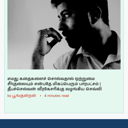
எமது கதைகளைச் சொல்வதால் ஒற்றுமை
சீர்குலையும் என்பதே மிகப்பெரும் பாரபட்சம் |
தீபச்செல்வன் வீரகேசரிக்கு வழங்கிய செவ்வி
by
பூங்குன்றன்
4 minutes read