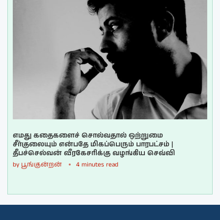
எமது கதைகளைச் சொல்வதால் ஒற்றுமை
சீர்குலையும் என்பதே மிகப்பெரும் பாரபட்சம் |
தீபச்செல்வன் வீரகேசரிக்கு வழங்கிய செவ்வி
by
பூங்குன்றன்
4 minutes read