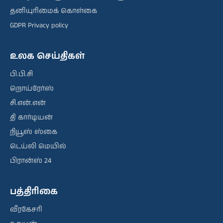
தனியுரிமைக் கொள்கை
GDPR Privacy policy
உலக செய்திகள்
பி.பி.சி
றொய்ரேர்ஸ்
சி.என்.என்
தி கார்டியன்
நியூஸ் ஸ்கை
டெய்லி மெயில்
பிரான்ஸ் 24
பத்திரிகை
வீரகேசரி