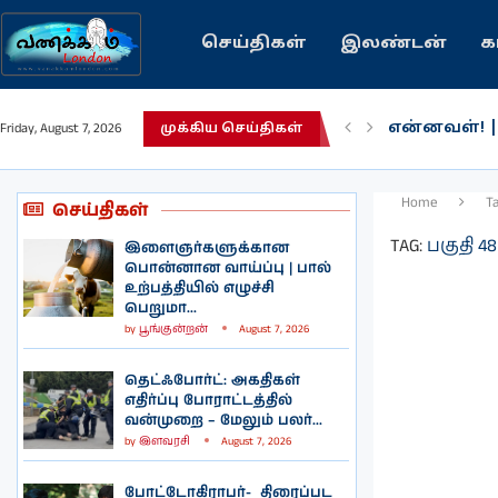
செய்திகள்
இலண்டன்
க
பழைய கற்க
Friday, August 7, 2026
முக்கிய செய்திகள்
இந்தியவரலா
கவிதை | உ
காசாவில் போ
நல்ல சில 
பிரித்தானிய
இலங்கையில்
இலண்டனில்
Home
T
செய்திகள்
TAG:
பகுதி 48
இளைஞர்களுக்கான
பொன்னான வாய்ப்பு | பால்
உற்பத்தியில் எழுச்சி
பெறுமா...
by
பூங்குன்றன்
August 7, 2026
தெட்ஃபோர்ட்: அகதிகள்
எதிர்ப்பு போராட்டத்தில்
வன்முறை – மேலும் பலர்...
by
இளவரசி
August 7, 2026
போட்டோகிராபர்- ‌ திரைப்பட