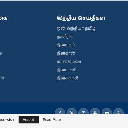
ிகை
இந்திய செய்திகள்
ஒன் இந்தியா தமிழ்
நக்கீரன்
தினமலர்
்
தினகரன்
மாலைமலர்
தினமணி
ர்
தினத்தந்தி
you wish.
Accept
Read More