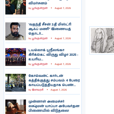
விமர்சனம்
by
பூங்குன்றன்
August 7, 2026
‘வதந்தி சீசன் 2:தி மிஸ்ட்ரி
ஆஃப் மணி” இணையத்
தொடர்...
by
பூங்குன்றன்
August 7, 2026
டயலொக் ஸ்ரீலங்கா
கிரிக்கெட் விருது விழா 2025 :
உயரிய...
by
பூங்குன்றன்
August 7, 2026
கோவென்ட் கார்டன்
கத்திக்குத்து சம்பவம்: 4 பேரை
காயப்படுத்தியதாக பெண்...
by
இளவரசி
August 7, 2026
முன்னாள் அமைச்சர்
லக்ஷ்மன் யாப்பா அபேவர்தன
பிணையில் விடுதலை!