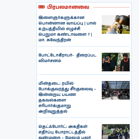
பிரபலமானவை
இளைஞர்களுக்கான
பொன்னான வாய்ப்பு | பால்
உற்பத்தியில் எழுச்சி
பெறுமா கண்டாவளை ? |
மா. சுவேந்திரன்
போட்டோகிராபர்- ‌ திரைப்பட
விமர்சனம்
மின்தடை: ரயில்
போக்குவரத்து சீர்குலைவு –
இன்றைய பயண
தகவல்களை
சரிபார்க்குமாறு
அறிவுறுத்தல்
தெட்ஃபோர்ட்: அகதிகள்
எதிர்ப்பு போராட்டத்தில்
வன்முறை – மேலும் பலர்