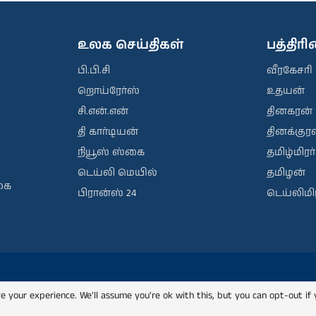
உலக செய்திகள்
பத்திர
பி.பி.சி
வீரகேசரி
றொய்ரேர்ஸ்
உதயன்
சி.என்.என்
தினகரன்
தி கார்டியன்
தினக்குரல
நியூஸ் ஸ்கை
தமிழ்மிரர்
டெய்லி மெயில்
தமிழன்
கை
பிரான்ஸ் 24
டெய்லிமிர
e your experience. We'll assume you're ok with this, but you can opt-out if 