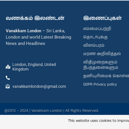
வணக்கம் இலண்டன்
இணைப்புகள்
எம்மைப்பற்றி
Vanakkam London
– Sri Lanka,
தொடர்புக்கு
London and world Latest Breaking
News and Headlines
விளம்பரம்
மரண அறிவித்தல்
விதிமுறைகளும்
London, England, United
நிபந்தனைகளும்
Kingdom
தனியுரிமைக் கொள்
GDPR Privacy policy
vanakkamlondon@gmail.com
@2013 – 2024 | Vanakkam London | All Rights Reserved.
This website uses cookies to improv