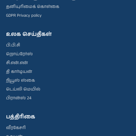
தனியுரிமைக் கொள்கை
GDPR Privacy policy
உலக செய்திகள்
பி.பி.சி
றொய்ரேர்ஸ்
சி.என்.என்
தி கார்டியன்
நியூஸ் ஸ்கை
டெய்லி மெயில்
பிரான்ஸ் 24
பத்திரிகை
வீரகேசரி