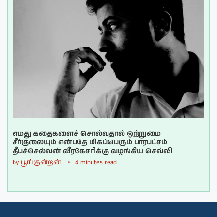
எமது கதைகளைச் சொல்வதால் ஒற்றுமை
சீர்குலையும் என்பதே மிகப்பெரும் பாரபட்சம் |
தீபச்செல்வன் வீரகேசரிக்கு வழங்கிய செவ்வி
by
பூங்குன்றன்
4 minutes read