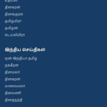
உதயன்
தினகரன்
தினக்குரல்
தமிழ்மிரர்
தமிழன்
டெய்லிமிரர்
இந்திய செய்திகள்
ஒன் இந்தியா தமிழ்
நக்கீரன்
தினமலர்
தினகரன்
மாலைமலர்
தினமணி
தினத்தந்தி