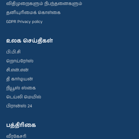
விதிமுறைகளும் நிபந்தனைகளும்
தனியுரிமைக் கொள்கை
GDPR Privacy policy
உலக செய்திகள்
பி.பி.சி
றொய்ரேர்ஸ்
சி.என்.என்
தி கார்டியன்
நியூஸ் ஸ்கை
டெய்லி மெயில்
பிரான்ஸ் 24
பத்திரிகை
வீரகேசரி