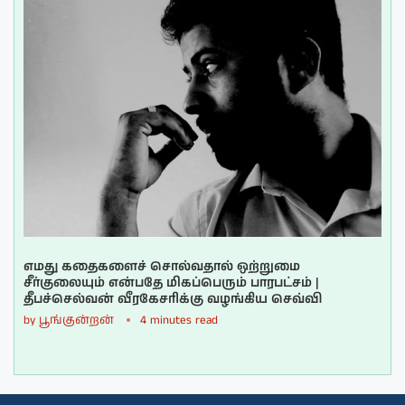
எமது கதைகளைச் சொல்வதால் ஒற்றுமை
சீர்குலையும் என்பதே மிகப்பெரும் பாரபட்சம் |
தீபச்செல்வன் வீரகேசரிக்கு வழங்கிய செவ்வி
by
பூங்குன்றன்
4 minutes read