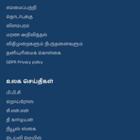
எம்மைப்பற்றி
தொடர்புக்கு
விளம்பரம்
மரண அறிவித்தல்
விதிமுறைகளும் நிபந்தனைகளும்
தனியுரிமைக் கொள்கை
GDPR Privacy policy
உலக செய்திகள்
பி.பி.சி
றொய்ரேர்ஸ்
சி.என்.என்
தி கார்டியன்
நியூஸ் ஸ்கை
டெய்லி மெயில்