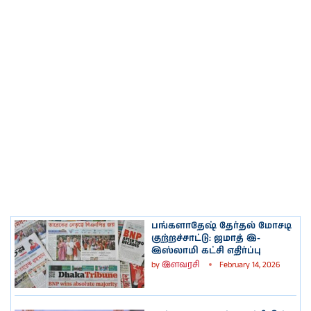
பங்களாதேஷ் தேர்தல் மோசடி
குற்றச்சாட்டு: ஜமாத் இ-
இஸ்லாமி கட்சி எதிர்ப்பு
by
இளவரசி
February 14, 2026