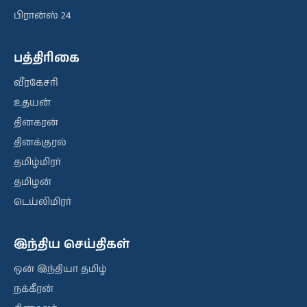
பிரான்ஸ் 24
பத்திரிகை
வீரகேசரி
உதயன்
தினகரன்
தினக்குரல்
தமிழ்மிரர்
தமிழன்
டெய்லிமிரர்
இந்திய செய்திகள்
ஒன் இந்தியா தமிழ்
நக்கீரன்