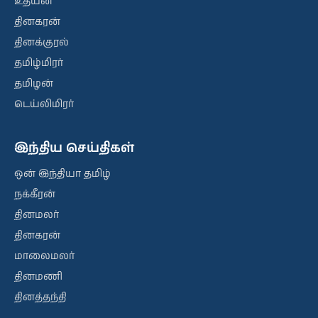
உதயன்
தினகரன்
தினக்குரல்
தமிழ்மிரர்
தமிழன்
டெய்லிமிரர்
இந்திய செய்திகள்
ஒன் இந்தியா தமிழ்
நக்கீரன்
தினமலர்
தினகரன்
மாலைமலர்
தினமணி
தினத்தந்தி