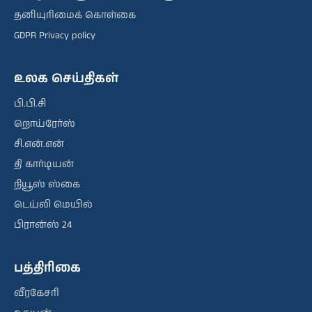
தனியுரிமைக் கொள்கை
GDPR Privacy policy
உலக செய்திகள்
பி.பி.சி
றொய்ரேர்ஸ்
சி.என்.என்
தி கார்டியன்
நியூஸ் ஸ்கை
டெய்லி மெயில்
பிரான்ஸ் 24
பத்திரிகை
வீரகேசரி