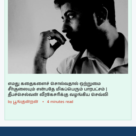
எமது கதைகளைச் சொல்வதால் ஒற்றுமை
சீர்குலையும் என்பதே மிகப்பெரும் பாரபட்சம் |
தீபச்செல்வன் வீரகேசரிக்கு வழங்கிய செவ்வி
by
பூங்குன்றன்
4 minutes read