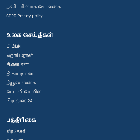
தனியுரிமைக் கொள்கை
GDPR Privacy policy
உலக செய்திகள்
பி.பி.சி
றொய்ரேர்ஸ்
சி.என்.என்
தி கார்டியன்
நியூஸ் ஸ்கை
டெய்லி மெயில்
பிரான்ஸ் 24
பத்திரிகை
வீரகேசரி