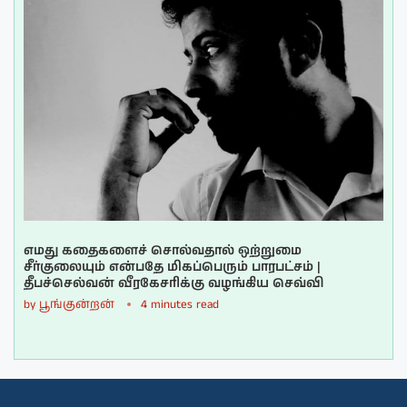
எமது கதைகளைச் சொல்வதால் ஒற்றுமை
சீர்குலையும் என்பதே மிகப்பெரும் பாரபட்சம் |
தீபச்செல்வன் வீரகேசரிக்கு வழங்கிய செவ்வி
by
பூங்குன்றன்
4 minutes read