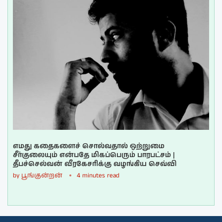
எமது கதைகளைச் சொல்வதால் ஒற்றுமை
சீர்குலையும் என்பதே மிகப்பெரும் பாரபட்சம் |
தீபச்செல்வன் வீரகேசரிக்கு வழங்கிய செவ்வி
by
பூங்குன்றன்
4 minutes read