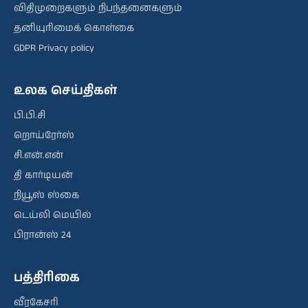
விதிமுறைகளும் நிபந்தனைகளும்
தனியுரிமைக் கொள்கை
GDPR Privacy policy
உலக செய்திகள்
பி.பி.சி
றொய்ரேர்ஸ்
சி.என்.என்
தி கார்டியன்
நியூஸ் ஸ்கை
டெய்லி மெயில்
பிரான்ஸ் 24
பத்திரிகை
வீரகேசரி