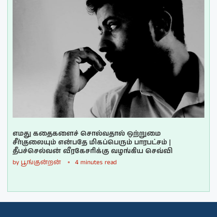
எமது கதைகளைச் சொல்வதால் ஒற்றுமை
சீர்குலையும் என்பதே மிகப்பெரும் பாரபட்சம் |
தீபச்செல்வன் வீரகேசரிக்கு வழங்கிய செவ்வி
by
பூங்குன்றன்
4 minutes read