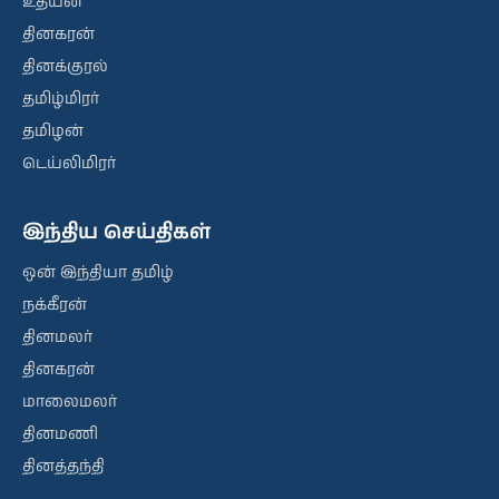
உதயன்
தினகரன்
தினக்குரல்
தமிழ்மிரர்
தமிழன்
டெய்லிமிரர்
இந்திய செய்திகள்
ஒன் இந்தியா தமிழ்
நக்கீரன்
தினமலர்
தினகரன்
மாலைமலர்
தினமணி
தினத்தந்தி