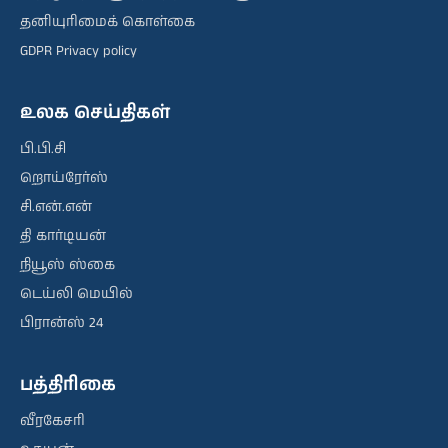
தனியுரிமைக் கொள்கை
GDPR Privacy policy
உலக செய்திகள்
பி.பி.சி
றொய்ரேர்ஸ்
சி.என்.என்
தி கார்டியன்
நியூஸ் ஸ்கை
டெய்லி மெயில்
பிரான்ஸ் 24
பத்திரிகை
வீரகேசரி