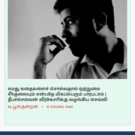
எமது கதைகளைச் சொல்வதால் ஒற்றுமை
சீர்குலையும் என்பதே மிகப்பெரும் பாரபட்சம் |
தீபச்செல்வன் வீரகேசரிக்கு வழங்கிய செவ்வி
by
பூங்குன்றன்
4 minutes read