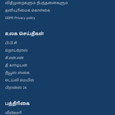
விதிமுறைகளும் நிபந்தனைகளும்
தனியுரிமைக் கொள்கை
GDPR Privacy policy
உலக செய்திகள்
பி.பி.சி
றொய்ரேர்ஸ்
சி.என்.என்
தி கார்டியன்
நியூஸ் ஸ்கை
டெய்லி மெயில்
பிரான்ஸ் 24
பத்திரிகை
வீரகேசரி