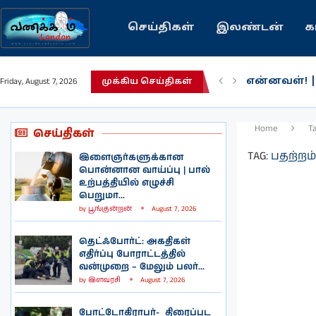
செய்திகள்
இலண்டன்
க
என்னவள்! 
Friday, August 7, 2026
முக்கிய செய்திகள்
பழைய கற்க
இந்தியவரலா
கவிதை | உ
காசாவில் போ
நல்ல சில 
பிரித்தானிய
இலங்கையில்
இலண்டனில்
Home
T
செய்திகள்
TAG:
பதற்றம்
இளைஞர்களுக்கான
பொன்னான வாய்ப்பு | பால்
உற்பத்தியில் எழுச்சி
பெறுமா...
by
பூங்குன்றன்
August 7, 2026
தெட்ஃபோர்ட்: அகதிகள்
எதிர்ப்பு போராட்டத்தில்
வன்முறை – மேலும் பலர்...
by
இளவரசி
August 7, 2026
போட்டோகிராபர்- ‌ திரைப்பட