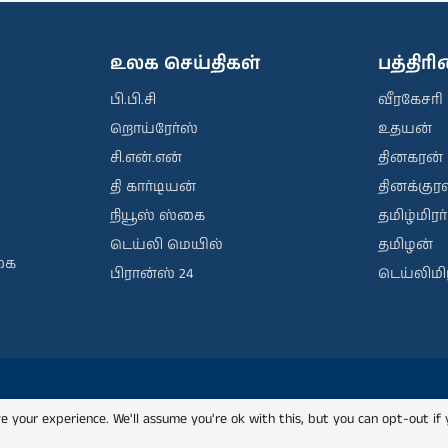
உலக செய்திகள்
பத்திர
பி.பி.சி
வீரகேசரி
றொய்ரேர்ஸ்
உதயன்
சி.என்.என்
தினகரன்
தி கார்டியன்
தினக்குரல
நியூஸ் ஸ்கை
தமிழ்மிரர்
டெய்லி மெயில்
தமிழன்
கை
பிரான்ஸ் 24
டெய்லிமிர
e your experience. We'll assume you're ok with this, but you can opt-out if 