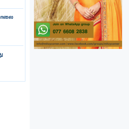
ுகொலை
து