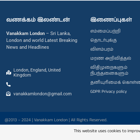
வணக்கம் இலண்டன்
இணைப்புகள்
எம்மைப்பற்றி
Vanakkam London
– Sri Lanka,
தொடர்புக்கு
London and world Latest Breaking
News and Headlines
விளம்பரம்
மரண அறிவித்தல்
விதிமுறைகளும்
London, England, United
நிபந்தனைகளும்
Kingdom
தனியுரிமைக் கொள்
GDPR Privacy policy
vanakkamlondon@gmail.com
@2013 – 2024 | Vanakkam London | All Rights Reserved.
This website uses cookies to improv