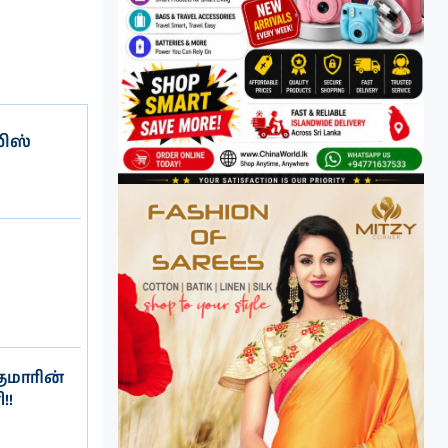
ிஸ்
ுமாரின்
!!