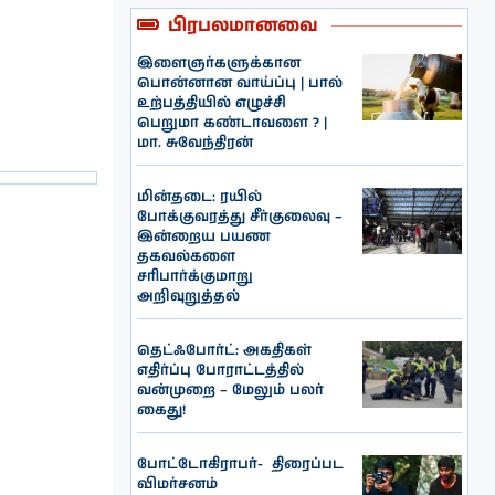
பிரபலமானவை
இளைஞர்களுக்கான
பொன்னான வாய்ப்பு | பால்
உற்பத்தியில் எழுச்சி
பெறுமா கண்டாவளை ? |
மா. சுவேந்திரன்
மின்தடை: ரயில்
போக்குவரத்து சீர்குலைவு –
இன்றைய பயண
தகவல்களை
சரிபார்க்குமாறு
அறிவுறுத்தல்
தெட்ஃபோர்ட்: அகதிகள்
எதிர்ப்பு போராட்டத்தில்
வன்முறை – மேலும் பலர்
கைது!
போட்டோகிராபர்- ‌ திரைப்பட
விமர்சனம்