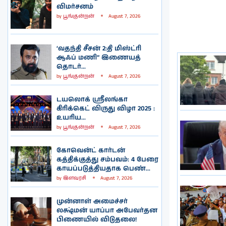
விமர்சனம்
by
பூங்குன்றன்
August 7, 2026
‘வதந்தி சீசன் 2:தி மிஸ்ட்ரி
ஆஃப் மணி” இணையத்
தொடர்...
by
பூங்குன்றன்
August 7, 2026
டயலொக் ஸ்ரீலங்கா
கிரிக்கெட் விருது விழா 2025 :
உயரிய...
by
பூங்குன்றன்
August 7, 2026
கோவென்ட் கார்டன்
கத்திக்குத்து சம்பவம்: 4 பேரை
காயப்படுத்தியதாக பெண்...
by
இளவரசி
August 7, 2026
முன்னாள் அமைச்சர்
லக்ஷ்மன் யாப்பா அபேவர்தன
பிணையில் விடுதலை!