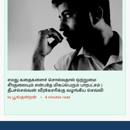
எமது கதைகளைச் சொல்வதால் ஒற்றுமை
சீர்குலையும் என்பதே மிகப்பெரும் பாரபட்சம் |
தீபச்செல்வன் வீரகேசரிக்கு வழங்கிய செவ்வி
by
பூங்குன்றன்
4 minutes read