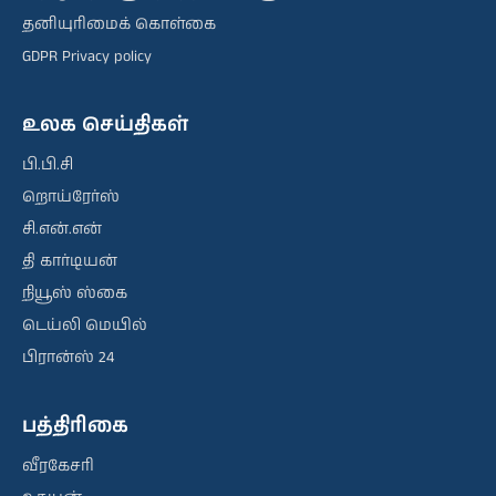
தனியுரிமைக் கொள்கை
GDPR Privacy policy
உலக செய்திகள்
பி.பி.சி
றொய்ரேர்ஸ்
சி.என்.என்
தி கார்டியன்
நியூஸ் ஸ்கை
டெய்லி மெயில்
பிரான்ஸ் 24
பத்திரிகை
வீரகேசரி