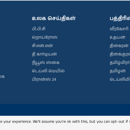
உலக செய்திகள்
பத்திர
பி.பி.சி
வீரகேசரி
றொய்ரேர்ஸ்
உதயன்
சி.என்.என்
தினகரன்
தி கார்டியன்
தினக்குரல
நியூஸ் ஸ்கை
தமிழ்மிரர்
டெய்லி மெயில்
தமிழன்
கை
பிரான்ஸ் 24
டெய்லிமிர
e your experience. We'll assume you're ok with this, but you can opt-out if 