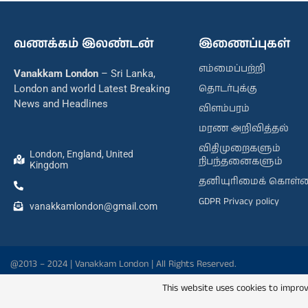
வணக்கம் இலண்டன்
இணைப்புகள்
எம்மைப்பற்றி
Vanakkam London
– Sri Lanka,
தொடர்புக்கு
London and world Latest Breaking
News and Headlines
விளம்பரம்
மரண அறிவித்தல்
விதிமுறைகளும்
London, England, United
நிபந்தனைகளும்
Kingdom
தனியுரிமைக் கொள்
GDPR Privacy policy
vanakkamlondon@gmail.com
@2013 – 2024 | Vanakkam London | All Rights Reserved.
This website uses cookies to improv