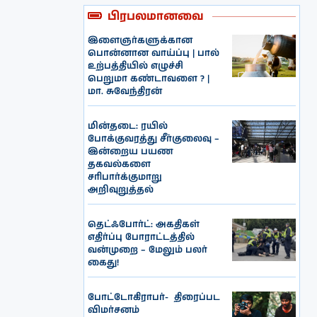
பிரபலமானவை
இளைஞர்களுக்கான
பொன்னான வாய்ப்பு | பால்
உற்பத்தியில் எழுச்சி
பெறுமா கண்டாவளை ? |
மா. சுவேந்திரன்
மின்தடை: ரயில்
போக்குவரத்து சீர்குலைவு –
இன்றைய பயண
தகவல்களை
சரிபார்க்குமாறு
அறிவுறுத்தல்
தெட்ஃபோர்ட்: அகதிகள்
எதிர்ப்பு போராட்டத்தில்
வன்முறை – மேலும் பலர்
கைது!
போட்டோகிராபர்- ‌ திரைப்பட
விமர்சனம்