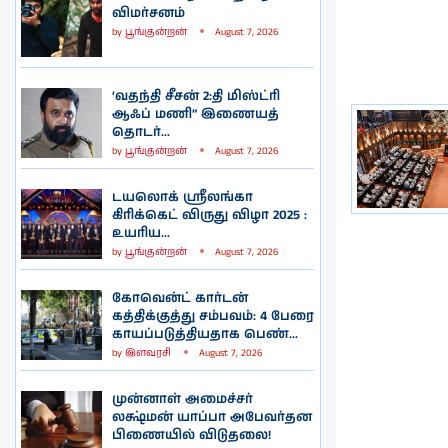
விமர்சனம்
by
பூங்குன்றன்
August 7, 2026
‘வதந்தி சீசன் 2:தி மிஸ்ட்ரி
ஆஃப் மணி” இணையத்
தொடர்...
by
பூங்குன்றன்
August 7, 2026
டயலொக் ஸ்ரீலங்கா
கிரிக்கெட் விருது விழா 2025 :
உயரிய...
by
பூங்குன்றன்
August 7, 2026
கோவென்ட் கார்டன்
கத்திக்குத்து சம்பவம்: 4 பேரை
காயப்படுத்தியதாக பெண்...
by
இளவரசி
August 7, 2026
முன்னாள் அமைச்சர்
லக்ஷ்மன் யாப்பா அபேவர்தன
பிணையில் விடுதலை!