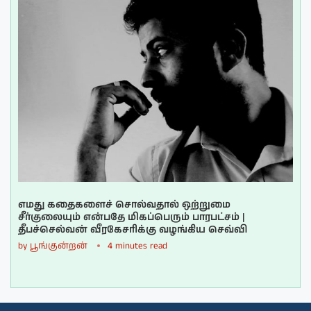
எமது கதைகளைச் சொல்வதால் ஒற்றுமை
சீர்குலையும் என்பதே மிகப்பெரும் பாரபட்சம் |
தீபச்செல்வன் வீரகேசரிக்கு வழங்கிய செவ்வி
by
பூங்குன்றன்
4 minutes read