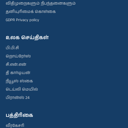
விதிமுறைகளும் நிபந்தனைகளும்
தனியுரிமைக் கொள்கை
GDPR Privacy policy
உலக செய்திகள்
பி.பி.சி
றொய்ரேர்ஸ்
சி.என்.என்
தி கார்டியன்
நியூஸ் ஸ்கை
டெய்லி மெயில்
பிரான்ஸ் 24
பத்திரிகை
வீரகேசரி