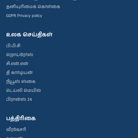
தனியுரிமைக் கொள்கை
GDPR Privacy policy
உலக செய்திகள்
பி.பி.சி
றொய்ரேர்ஸ்
சி.என்.என்
தி கார்டியன்
நியூஸ் ஸ்கை
டெய்லி மெயில்
பிரான்ஸ் 24
பத்திரிகை
வீரகேசரி