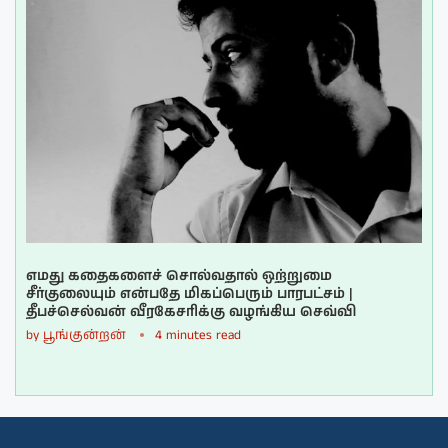
எமது கதைகளைச் சொல்வதால் ஒற்றுமை
சீர்குலையும் என்பதே மிகப்பெரும் பாரபட்சம் |
தீபச்செல்வன் வீரகேசரிக்கு வழங்கிய செவ்வி
by
பூங்குன்றன்
4 minutes read