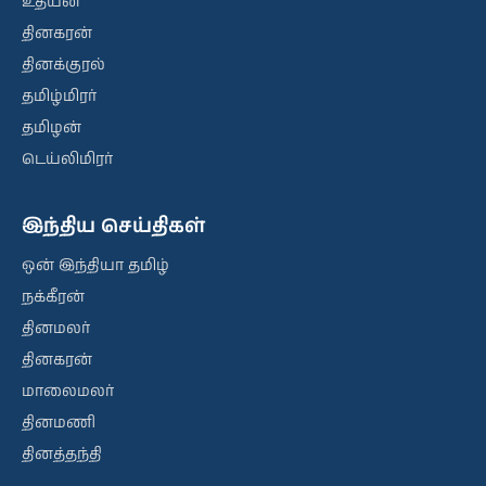
உதயன்
தினகரன்
தினக்குரல்
தமிழ்மிரர்
தமிழன்
டெய்லிமிரர்
இந்திய செய்திகள்
ஒன் இந்தியா தமிழ்
நக்கீரன்
தினமலர்
தினகரன்
மாலைமலர்
தினமணி
தினத்தந்தி