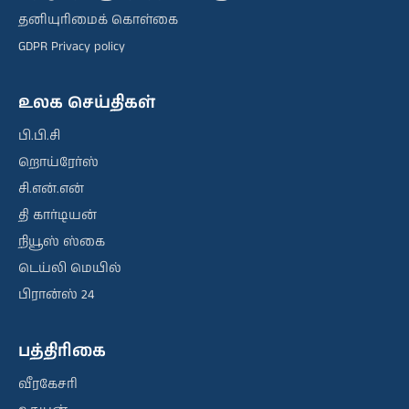
தனியுரிமைக் கொள்கை
GDPR Privacy policy
உலக செய்திகள்
பி.பி.சி
றொய்ரேர்ஸ்
சி.என்.என்
தி கார்டியன்
நியூஸ் ஸ்கை
டெய்லி மெயில்
பிரான்ஸ் 24
பத்திரிகை
வீரகேசரி