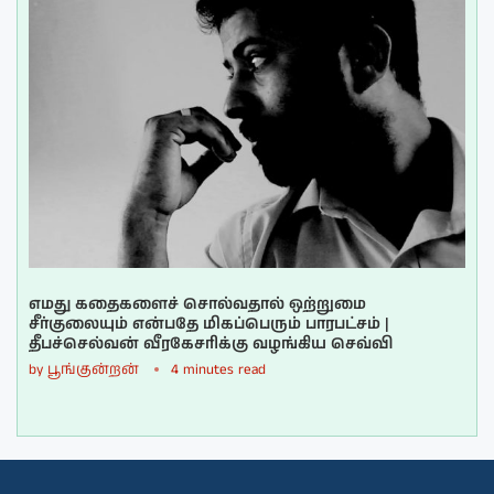
எமது கதைகளைச் சொல்வதால் ஒற்றுமை
சீர்குலையும் என்பதே மிகப்பெரும் பாரபட்சம் |
தீபச்செல்வன் வீரகேசரிக்கு வழங்கிய செவ்வி
by
பூங்குன்றன்
4 minutes read