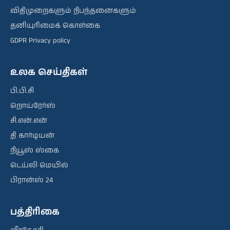
விதிமுறைகளும் நிபந்தனைகளும்
தனியுரிமைக் கொள்கை
GDPR Privacy policy
உலக செய்திகள்
பி.பி.சி
றொய்ரேர்ஸ்
சி.என்.என்
தி கார்டியன்
நியூஸ் ஸ்கை
டெய்லி மெயில்
பிரான்ஸ் 24
பத்திரிகை