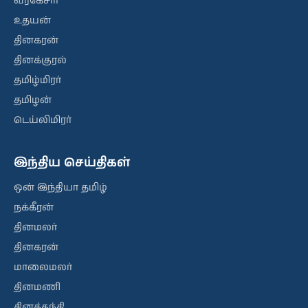
வீரகேசரி
உதயன்
தினகரன்
தினக்குரல்
தமிழ்மிரர்
தமிழன்
டெய்லிமிரர்
இந்திய செய்திகள்
ஒன் இந்தியா தமிழ்
நக்கீரன்
தினமலர்
தினகரன்
மாலைமலர்
தினமணி
தினத்தந்தி