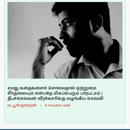
எமது கதைகளைச் சொல்வதால் ஒற்றுமை
சீர்குலையும் என்பதே மிகப்பெரும் பாரபட்சம் |
தீபச்செல்வன் வீரகேசரிக்கு வழங்கிய செவ்வி
by
பூங்குன்றன்
4 minutes read