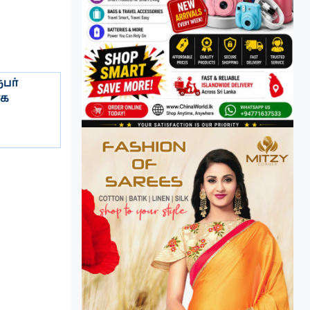
பர்
ாக