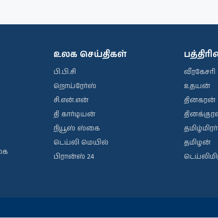
உலக செய்திகள்
பத்திர
பி.பி.சி
வீரகேசரி
றொய்ரேர்ஸ்
உதயன்
சி.என்.என்
தினகரன்
தி கார்டியன்
தினக்குரல
நியூஸ் ஸ்கை
தமிழ்மிரர்
டெய்லி மெயில்
தமிழன்
கை
பிரான்ஸ் 24
டெய்லிமிர