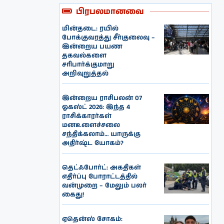
பிரபலமானவை
மின்தடை: ரயில்
போக்குவரத்து சீர்குலைவு –
இன்றைய பயண
தகவல்களை
சரிபார்க்குமாறு
அறிவுறுத்தல்
இன்றைய ராசிபலன் 07
ஓகஸ்ட் 2026: இந்த 4
ராசிக்காரர்கள்
மனஉளைச்சலை
சந்திக்கலாம்… யாருக்கு
அதிர்ஷ்ட யோகம்?
தெட்ஃபோர்ட்: அகதிகள்
எதிர்ப்பு போராட்டத்தில்
வன்முறை – மேலும் பலர்
கைது!
ஏதென்ஸ் சோகம்: