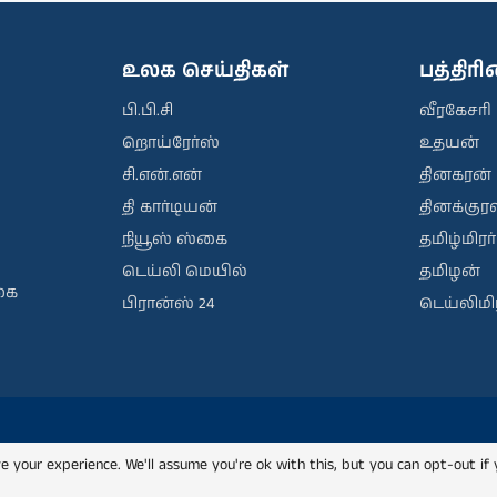
உலக செய்திகள்
பத்திர
பி.பி.சி
வீரகேசரி
றொய்ரேர்ஸ்
உதயன்
சி.என்.என்
தினகரன்
தி கார்டியன்
தினக்குரல
நியூஸ் ஸ்கை
தமிழ்மிரர்
டெய்லி மெயில்
தமிழன்
கை
பிரான்ஸ் 24
டெய்லிமிர
e your experience. We'll assume you're ok with this, but you can opt-out if 