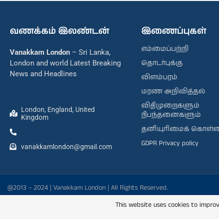
வணக்கம் இலண்டன்
இணைப்புகள்
எம்மைப்பற்றி
Vanakkam London
– Sri Lanka,
தொடர்புக்கு
London and world Latest Breaking
News and Headlines
விளம்பரம்
மரண அறிவித்தல்
விதிமுறைகளும்
London, England, United
நிபந்தனைகளும்
Kingdom
தனியுரிமைக் கொள்
GDPR Privacy policy
vanakkamlondon@gmail.com
@2013 – 2024 | Vanakkam London | All Rights Reserved.
This website uses cookies to improv