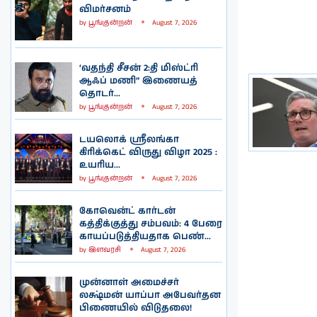
விமர்சனம்
by
பூங்குன்றன்
August 7, 2026
‘வதந்தி சீசன் 2:தி மிஸ்ட்ரி
ஆஃப் மணி” இணையத்
தொடர்...
by
பூங்குன்றன்
August 7, 2026
டயலொக் ஸ்ரீலங்கா
கிரிக்கெட் விருது விழா 2025 :
உயரிய...
by
பூங்குன்றன்
August 7, 2026
கோவென்ட் கார்டன்
கத்திக்குத்து சம்பவம்: 4 பேரை
காயப்படுத்தியதாக பெண்...
by
இளவரசி
August 7, 2026
முன்னாள் அமைச்சர்
லக்ஷ்மன் யாப்பா அபேவர்தன
பிணையில் விடுதலை!