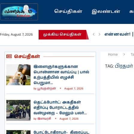
செய்திகள்
இலண்டன்
க
என்னவள்! 
Friday, August 7, 2026
முக்கிய செய்திகள்
பழைய கற்க
இந்தியவரலா
கவிதை | உ
காசாவில் போ
நல்ல சில 
பிரித்தானிய
இலங்கையில்
இலண்டனில்
Home
T
செய்திகள்
TAG:
பிரதமர் 
இளைஞர்களுக்கான
பொன்னான வாய்ப்பு | பால்
உற்பத்தியில் எழுச்சி
பெறுமா...
by
பூங்குன்றன்
August 7, 2026
தெட்ஃபோர்ட்: அகதிகள்
எதிர்ப்பு போராட்டத்தில்
வன்முறை – மேலும் பலர்...
by
இளவரசி
August 7, 2026
போட்டோகிராபர்- ‌ திரைப்பட