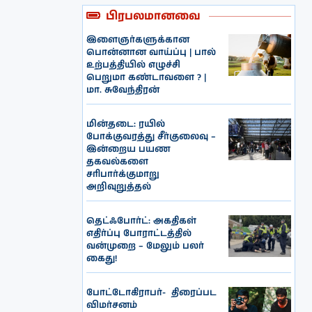
பிரபலமானவை
இளைஞர்களுக்கான
பொன்னான வாய்ப்பு | பால்
உற்பத்தியில் எழுச்சி
பெறுமா கண்டாவளை ? |
மா. சுவேந்திரன்
மின்தடை: ரயில்
போக்குவரத்து சீர்குலைவு –
இன்றைய பயண
தகவல்களை
சரிபார்க்குமாறு
அறிவுறுத்தல்
தெட்ஃபோர்ட்: அகதிகள்
எதிர்ப்பு போராட்டத்தில்
வன்முறை – மேலும் பலர்
கைது!
போட்டோகிராபர்- ‌ திரைப்பட
விமர்சனம்