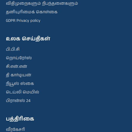
விதிமுறைகளும் நிபந்தனைகளும்
தனியுரிமைக் கொள்கை
GDPR Privacy policy
உலக செய்திகள்
பி.பி.சி
றொய்ரேர்ஸ்
சி.என்.என்
தி கார்டியன்
நியூஸ் ஸ்கை
டெய்லி மெயில்
பிரான்ஸ் 24
பத்திரிகை
வீரகேசரி