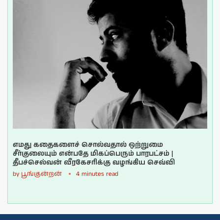
எமது கதைகளைச் சொல்வதால் ஒற்றுமை
சீர்குலையும் என்பதே மிகப்பெரும் பாரபட்சம் |
தீபச்செல்வன் வீரகேசரிக்கு வழங்கிய செவ்வி
by
பூங்குன்றன்
4 minutes read