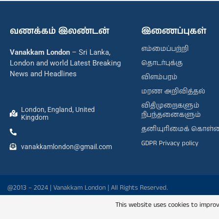
வணக்கம் இலண்டன்
இணைப்புகள்
எம்மைப்பற்றி
Vanakkam London
– Sri Lanka,
தொடர்புக்கு
London and world Latest Breaking
News and Headlines
விளம்பரம்
மரண அறிவித்தல்
விதிமுறைகளும்
London, England, United
நிபந்தனைகளும்
Kingdom
தனியுரிமைக் கொள்
GDPR Privacy policy
vanakkamlondon@gmail.com
@2013 – 2024 | Vanakkam London | All Rights Reserved.
This website uses cookies to improv