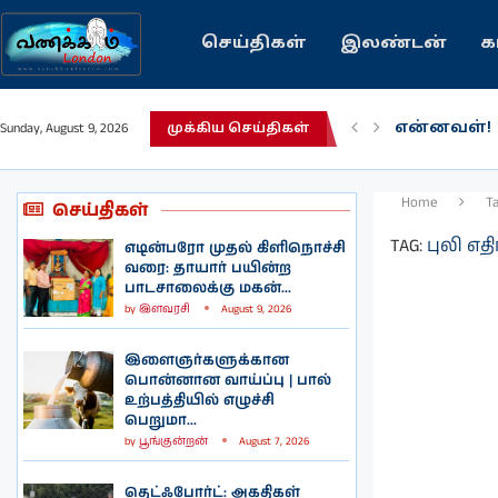
செய்திகள்
இலண்டன்
க
என்னவள்!
Sunday, August 9, 2026
முக்கிய செய்திகள்
பழைய கற்
இந்தியவரல
கவிதை | 
காசாவில் ப
நல்ல சில 
பிரித்தானிய
இலங்கையில்
இலண்டனில
Home
T
செய்திகள்
TAG:
புலி எத
எடின்பரோ முதல் கிளிநொச்சி
வரை: தாயார் பயின்ற
பாடசாலைக்கு மகன்...
by
இளவரசி
August 9, 2026
இளைஞர்களுக்கான
பொன்னான வாய்ப்பு | பால்
உற்பத்தியில் எழுச்சி
பெறுமா...
by
பூங்குன்றன்
August 7, 2026
தெட்ஃபோர்ட்: அகதிகள்