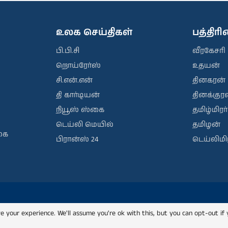
உலக செய்திகள்
பத்திர
பி.பி.சி
வீரகேசரி
றொய்ரேர்ஸ்
உதயன்
சி.என்.என்
தினகரன்
தி கார்டியன்
தினக்குரல
நியூஸ் ஸ்கை
தமிழ்மிரர்
டெய்லி மெயில்
தமிழன்
கை
பிரான்ஸ் 24
டெய்லிமிர
e your experience. We'll assume you're ok with this, but you can opt-out if 