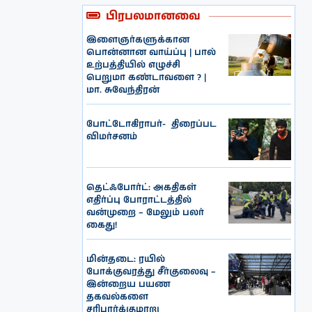
பிரபலமானவை
இளைஞர்களுக்கான
பொன்னான வாய்ப்பு | பால்
உற்பத்தியில் எழுச்சி
பெறுமா கண்டாவளை ? |
மா. சுவேந்திரன்
போட்டோகிராபர்- ‌ திரைப்பட
விமர்சனம்
தெட்ஃபோர்ட்: அகதிகள்
எதிர்ப்பு போராட்டத்தில்
வன்முறை – மேலும் பலர்
கைது!
மின்தடை: ரயில்
போக்குவரத்து சீர்குலைவு –
இன்றைய பயண
தகவல்களை
சரிபார்க்குமாறு