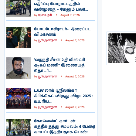
எதிர்ப்பு போராட்டத்தில்
வன்முறை – மேலும் பலர்...
by
இளவரசி
August 7, 2026
போட்டோகிராபர்- ‌ திரைப்பட
விமர்சனம்
by
பூங்குன்றன்
August 7, 2026
‘வதந்தி சீசன் 2:தி மிஸ்ட்ரி
ஆஃப் மணி” இணையத்
தொடர்...
by
பூங்குன்றன்
August 7, 2026
டயலொக் ஸ்ரீலங்கா
கிரிக்கெட் விருது விழா 2025 :
உயரிய...
by
பூங்குன்றன்
August 7, 2026
கோவென்ட் கார்டன்
கத்திக்குத்து சம்பவம்: 4 பேரை
காயப்படுத்தியதாக பெண்...