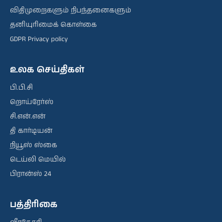
விதிமுறைகளும் நிபந்தனைகளும்
தனியுரிமைக் கொள்கை
GDPR Privacy policy
உலக செய்திகள்
பி.பி.சி
றொய்ரேர்ஸ்
சி.என்.என்
தி கார்டியன்
நியூஸ் ஸ்கை
டெய்லி மெயில்
பிரான்ஸ் 24
பத்திரிகை