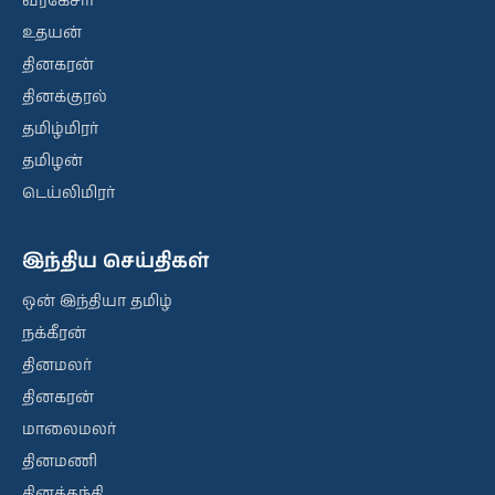
வீரகேசரி
உதயன்
தினகரன்
தினக்குரல்
தமிழ்மிரர்
தமிழன்
டெய்லிமிரர்
இந்திய செய்திகள்
ஒன் இந்தியா தமிழ்
நக்கீரன்
தினமலர்
தினகரன்
மாலைமலர்
தினமணி
தினத்தந்தி