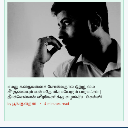
எமது கதைகளைச் சொல்வதால் ஒற்றுமை
சீர்குலையும் என்பதே மிகப்பெரும் பாரபட்சம் |
தீபச்செல்வன் வீரகேசரிக்கு வழங்கிய செவ்வி
by
பூங்குன்றன்
4 minutes read