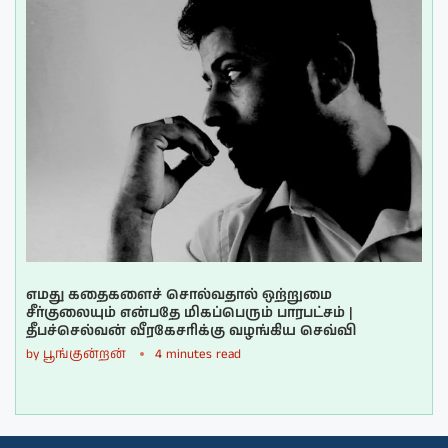
எமது கதைகளைச் சொல்வதால் ஒற்றுமை
சீர்குலையும் என்பதே மிகப்பெரும் பாரபட்சம் |
தீபச்செல்வன் வீரகேசரிக்கு வழங்கிய செவ்வி
by
பூங்குன்றன்
4 minutes read