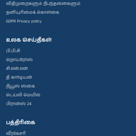
விதிமுறைகளும் நிபந்தனைகளும்
தனியுரிமைக் கொள்கை
GDPR Privacy policy
உலக செய்திகள்
பி.பி.சி
றொய்ரேர்ஸ்
சி.என்.என்
தி கார்டியன்
நியூஸ் ஸ்கை
டெய்லி மெயில்
பிரான்ஸ் 24
பத்திரிகை
வீரகேசரி