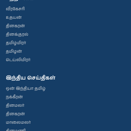
வீரகேசரி
உதயன்
தினகரன்
தினக்குரல்
தமிழ்மிரர்
தமிழன்
டெய்லிமிரர்
இந்திய செய்திகள்
ஒன் இந்தியா தமிழ்
நக்கீரன்
தினமலர்
தினகரன்
மாலைமலர்
தினமணி