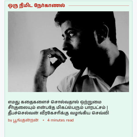
ஒரு நிமிட நேர்காணல்
எமது கதைகளைச் சொல்வதால் ஒற்றுமை
சீர்குலையும் என்பதே மிகப்பெரும் பாரபட்சம் |
தீபச்செல்வன் வீரகேசரிக்கு வழங்கிய செவ்வி
by
பூங்குன்றன்
4 minutes read