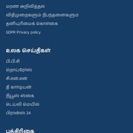
மரண அறிவித்தல்
விதிமுறைகளும் நிபந்தனைகளும்
தனியுரிமைக் கொள்கை
GDPR Privacy policy
உலக செய்திகள்
பி.பி.சி
றொய்ரேர்ஸ்
சி.என்.என்
தி கார்டியன்
நியூஸ் ஸ்கை
டெய்லி மெயில்
பிரான்ஸ் 24
பத்திரிகை