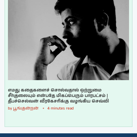
எமது கதைகளைச் சொல்வதால் ஒற்றுமை
சீர்குலையும் என்பதே மிகப்பெரும் பாரபட்சம் |
தீபச்செல்வன் வீரகேசரிக்கு வழங்கிய செவ்வி
by
பூங்குன்றன்
4 minutes read