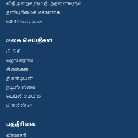
விதிமுறைகளும் நிபந்தனைகளும்
தனியுரிமைக் கொள்கை
GDPR Privacy policy
உலக செய்திகள்
பி.பி.சி
றொய்ரேர்ஸ்
சி.என்.என்
தி கார்டியன்
நியூஸ் ஸ்கை
டெய்லி மெயில்
பிரான்ஸ் 24
பத்திரிகை
வீரகேசரி