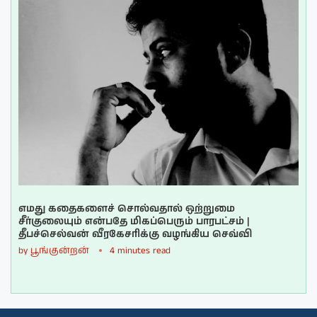
எமது கதைகளைச் சொல்வதால் ஒற்றுமை
சீர்குலையும் என்பதே மிகப்பெரும் பாரபட்சம் |
தீபச்செல்வன் வீரகேசரிக்கு வழங்கிய செவ்வி
by
பூங்குன்றன்
4 minutes read