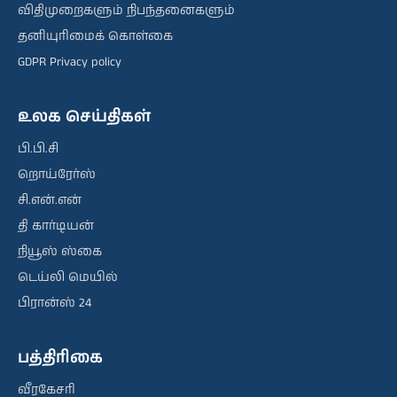
விதிமுறைகளும் நிபந்தனைகளும்
தனியுரிமைக் கொள்கை
GDPR Privacy policy
உலக செய்திகள்
பி.பி.சி
றொய்ரேர்ஸ்
சி.என்.என்
தி கார்டியன்
நியூஸ் ஸ்கை
டெய்லி மெயில்
பிரான்ஸ் 24
பத்திரிகை
வீரகேசரி