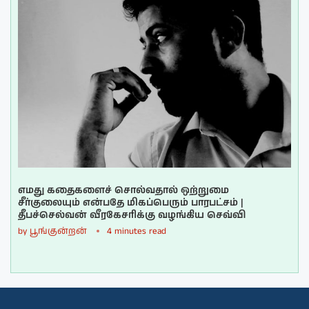
எமது கதைகளைச் சொல்வதால் ஒற்றுமை
சீர்குலையும் என்பதே மிகப்பெரும் பாரபட்சம் |
தீபச்செல்வன் வீரகேசரிக்கு வழங்கிய செவ்வி
by
பூங்குன்றன்
4 minutes read