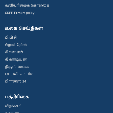
தனியுரிமைக் கொள்கை
GDPR Privacy policy
உலக செய்திகள்
பி.பி.சி
றொய்ரேர்ஸ்
சி.என்.என்
தி கார்டியன்
நியூஸ் ஸ்கை
டெய்லி மெயில்
பிரான்ஸ் 24
பத்திரிகை
வீரகேசரி