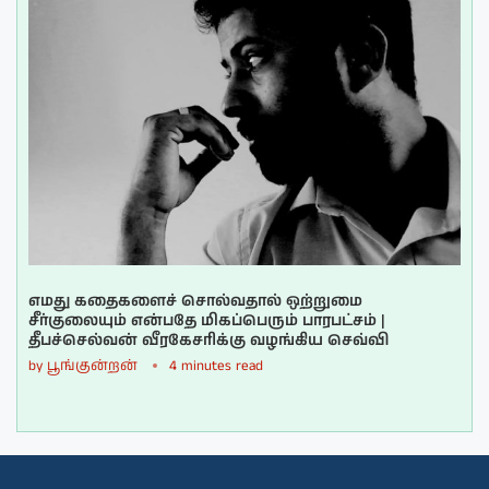
எமது கதைகளைச் சொல்வதால் ஒற்றுமை
சீர்குலையும் என்பதே மிகப்பெரும் பாரபட்சம் |
தீபச்செல்வன் வீரகேசரிக்கு வழங்கிய செவ்வி
by
பூங்குன்றன்
4 minutes read