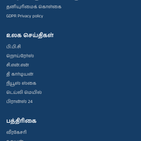
தனியுரிமைக் கொள்கை
GDPR Privacy policy
உலக செய்திகள்
பி.பி.சி
றொய்ரேர்ஸ்
சி.என்.என்
தி கார்டியன்
நியூஸ் ஸ்கை
டெய்லி மெயில்
பிரான்ஸ் 24
பத்திரிகை
வீரகேசரி