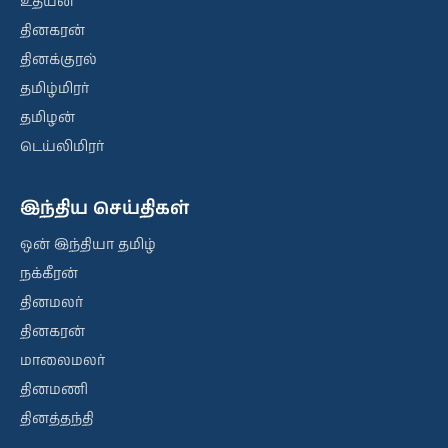
உதயன்
தினகரன்
தினக்குரல்
தமிழ்மிரர்
தமிழன்
டெய்லிமிரர்
இந்திய செய்திகள்
ஒன் இந்தியா தமிழ்
நக்கீரன்
தினமலர்
தினகரன்
மாலைமலர்
தினமணி
தினத்தந்தி