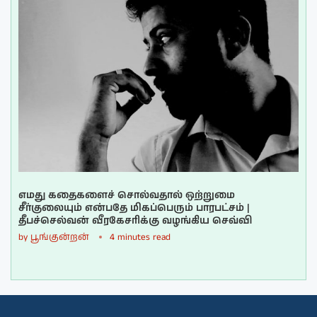
எமது கதைகளைச் சொல்வதால் ஒற்றுமை
சீர்குலையும் என்பதே மிகப்பெரும் பாரபட்சம் |
தீபச்செல்வன் வீரகேசரிக்கு வழங்கிய செவ்வி
by
பூங்குன்றன்
4 minutes read