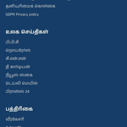
தனியுரிமைக் கொள்கை
GDPR Privacy policy
உலக செய்திகள்
பி.பி.சி
றொய்ரேர்ஸ்
சி.என்.என்
தி கார்டியன்
நியூஸ் ஸ்கை
டெய்லி மெயில்
பிரான்ஸ் 24
பத்திரிகை
வீரகேசரி