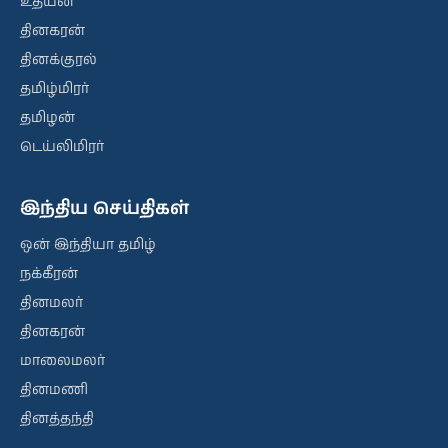
உதயன்
தினகரன்
தினக்குரல்
தமிழ்மிரர்
தமிழன்
டெய்லிமிரர்
இந்திய செய்திகள்
ஒன் இந்தியா தமிழ்
நக்கீரன்
தினமலர்
தினகரன்
மாலைமலர்
தினமணி
தினத்தந்தி