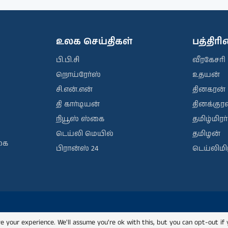
உலக செய்திகள்
பத்திர
பி.பி.சி
வீரகேசரி
றொய்ரேர்ஸ்
உதயன்
சி.என்.என்
தினகரன்
தி கார்டியன்
தினக்குரல
நியூஸ் ஸ்கை
தமிழ்மிரர்
டெய்லி மெயில்
தமிழன்
கை
பிரான்ஸ் 24
டெய்லிமிர
e your experience. We'll assume you're ok with this, but you can opt-out if 