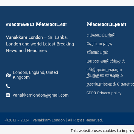
வணக்கம் இலண்டன்
இணைப்புகள்
எம்மைப்பற்றி
Vanakkam London
– Sri Lanka,
தொடர்புக்கு
London and world Latest Breaking
News and Headlines
விளம்பரம்
மரண அறிவித்தல்
விதிமுறைகளும்
London, England, United
நிபந்தனைகளும்
Kingdom
தனியுரிமைக் கொள்
GDPR Privacy policy
vanakkamlondon@gmail.com
@2013 – 2024 | Vanakkam London | All Rights Reserved.
This website uses cookies to improv