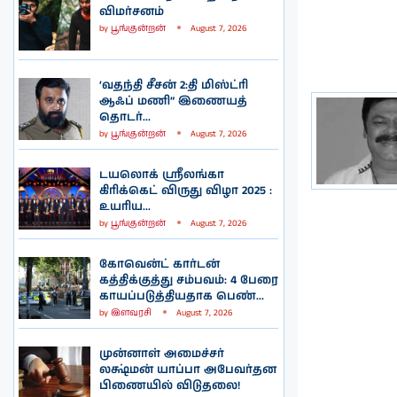
விமர்சனம்
by
பூங்குன்றன்
August 7, 2026
‘வதந்தி சீசன் 2:தி மிஸ்ட்ரி
ஆஃப் மணி” இணையத்
தொடர்...
by
பூங்குன்றன்
August 7, 2026
டயலொக் ஸ்ரீலங்கா
கிரிக்கெட் விருது விழா 2025 :
உயரிய...
by
பூங்குன்றன்
August 7, 2026
கோவென்ட் கார்டன்
கத்திக்குத்து சம்பவம்: 4 பேரை
காயப்படுத்தியதாக பெண்...
by
இளவரசி
August 7, 2026
முன்னாள் அமைச்சர்
லக்ஷ்மன் யாப்பா அபேவர்தன
பிணையில் விடுதலை!