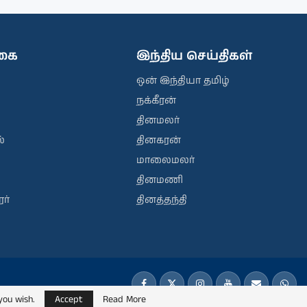
ிகை
இந்திய செய்திகள்
ஒன் இந்தியா தமிழ்
நக்கீரன்
தினமலர்
்
தினகரன்
மாலைமலர்
தினமணி
ர்
தினத்தந்தி
you wish.
Accept
Read More