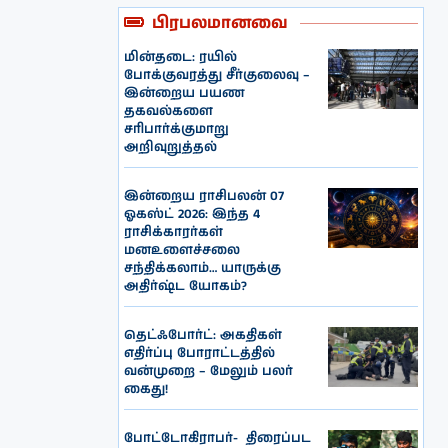
பிரபலமானவை
மின்தடை: ரயில்
போக்குவரத்து சீர்குலைவு –
இன்றைய பயண
தகவல்களை
சரிபார்க்குமாறு
அறிவுறுத்தல்
இன்றைய ராசிபலன் 07
ஓகஸ்ட் 2026: இந்த 4
ராசிக்காரர்கள்
மனஉளைச்சலை
சந்திக்கலாம்… யாருக்கு
அதிர்ஷ்ட யோகம்?
தெட்ஃபோர்ட்: அகதிகள்
எதிர்ப்பு போராட்டத்தில்
வன்முறை – மேலும் பலர்
கைது!
போட்டோகிராபர்- ‌ திரைப்பட