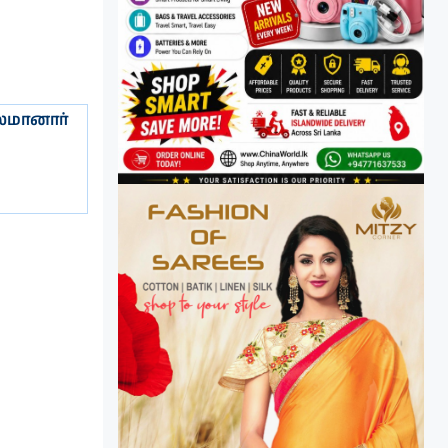
லமானார்