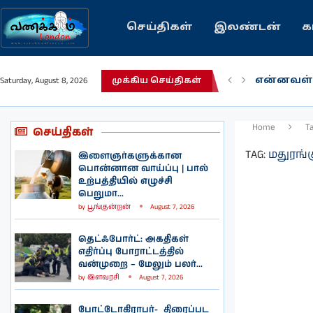
செய்திகள்
இலண்டன்
க
என்னவள்
Saturday, August 8, 2026
முக்கிய செய்திகள்
பழைய கற
இந்தியவர
கவிதை |
காசாவில் 
நல்ல சில
பிரித்தானி
இலங்கையி
இலண்டனி
Home
T
செய்திகள்
TAG:
மதுரங்
இளைஞர்களுக்கான
பொன்னான வாய்ப்பு | பால்
உற்பத்தியில் எழுச்சி
பெறுமா...
by
பூங்குன்றன்
August 7, 2026
தெட்ஃபோர்ட்: அகதிகள்
எதிர்ப்பு போராட்டத்தில்
வன்முறை – மேலும் பலர்...
by
இளவரசி
August 7, 2026
போட்டோகிராபர்- ‌ திரைப்பட