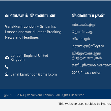
வணக்கம் இலண்டன்
இணைப்புகள்
எம்மைப்பற்றி
Vanakkam London
– Sri Lanka,
தொடர்புக்கு
London and world Latest Breaking
News and Headlines
விளம்பரம்
மரண அறிவித்தல்
விதிமுறைகளும்
London, England, United
நிபந்தனைகளும்
Kingdom
தனியுரிமைக் கொள்
GDPR Privacy policy
vanakkamlondon@gmail.com
@2013 – 2024 | Vanakkam London | All Rights Reserved.
This website uses cookies to improv