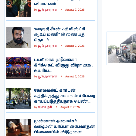
விமர்சனம்
by
பூங்குன்றன்
August 7, 2026
‘வதந்தி சீசன் 2:தி மிஸ்ட்ரி
ஆஃப் மணி” இணையத்
தொடர்...
by
பூங்குன்றன்
August 7, 2026
டயலொக் ஸ்ரீலங்கா
கிரிக்கெட் விருது விழா 2025 :
உயரிய...
by
பூங்குன்றன்
August 7, 2026
கோவென்ட் கார்டன்
கத்திக்குத்து சம்பவம்: 4 பேரை
காயப்படுத்தியதாக பெண்...
by
இளவரசி
August 7, 2026
முன்னாள் அமைச்சர்
லக்ஷ்மன் யாப்பா அபேவர்தன
பிணையில் விடுதலை!