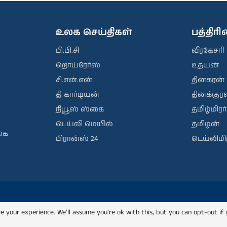
உலக செய்திகள்
பத்திர
பி.பி.சி
வீரகேசரி
றொய்ரேர்ஸ்
உதயன்
சி.என்.என்
தினகரன்
தி கார்டியன்
தினக்குரல
நியூஸ் ஸ்கை
தமிழ்மிரர்
டெய்லி மெயில்
தமிழன்
கை
பிரான்ஸ் 24
டெய்லிமிர
e your experience. We'll assume you're ok with this, but you can opt-out if 