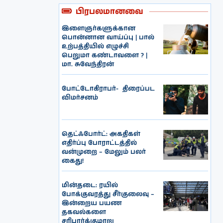
பிரபலமானவை
இளைஞர்களுக்கான
பொன்னான வாய்ப்பு | பால்
உற்பத்தியில் எழுச்சி
பெறுமா கண்டாவளை ? |
மா. சுவேந்திரன்
போட்டோகிராபர்- ‌ திரைப்பட
விமர்சனம்
தெட்ஃபோர்ட்: அகதிகள்
எதிர்ப்பு போராட்டத்தில்
வன்முறை – மேலும் பலர்
கைது!
மின்தடை: ரயில்
போக்குவரத்து சீர்குலைவு –
இன்றைய பயண
தகவல்களை
சரிபார்க்குமாறு