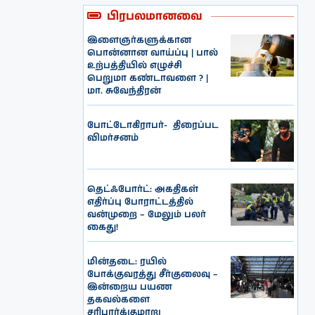
பிரபலமானவை
இளைஞர்களுக்கான
பொன்னான வாய்ப்பு | பால்
உற்பத்தியில் எழுச்சி
பெறுமா கண்டாவளை ? |
மா. சுவேந்திரன்
போட்டோகிராபர்- ‌ திரைப்பட
விமர்சனம்
தெட்ஃபோர்ட்: அகதிகள்
எதிர்ப்பு போராட்டத்தில்
வன்முறை – மேலும் பலர்
கைது!
மின்தடை: ரயில்
போக்குவரத்து சீர்குலைவு –
இன்றைய பயண
தகவல்களை
சரிபார்க்குமாறு