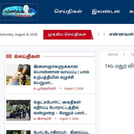
செய்திகள்
இலண்டன்
க
என்னவள்
Saturday, August 8, 2026
முக்கிய செய்திகள்
பழைய கற
இந்தியவர
கவிதை |
காசாவில் 
நல்ல சில
பிரித்தானி
இலங்கையி
இலண்டனி
Home
T
செய்திகள்
TAG:
மதுர வ
இளைஞர்களுக்கான
பொன்னான வாய்ப்பு | பால்
உற்பத்தியில் எழுச்சி
பெறுமா...
by
பூங்குன்றன்
August 7, 2026
தெட்ஃபோர்ட்: அகதிகள்
எதிர்ப்பு போராட்டத்தில்
வன்முறை – மேலும் பலர்...
by
இளவரசி
August 7, 2026
போட்டோகிராபர்- ‌ திரைப்பட