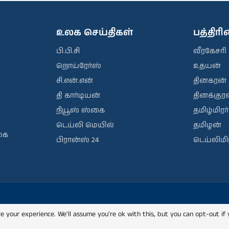
உலக செய்திகள்
பத்திர
பி.பி.சி
வீரகேசரி
றொய்ரேர்ஸ்
உதயன்
சி.என்.என்
தினகரன்
தி கார்டியன்
தினக்குரல
நியூஸ் ஸ்கை
தமிழ்மிரர்
டெய்லி மெயில்
தமிழன்
கை
பிரான்ஸ் 24
டெய்லிமிர
e your experience. We'll assume you're ok with this, but you can opt-out if 