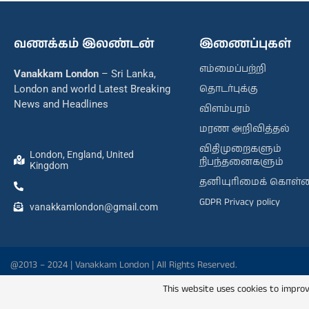
வணக்கம் இலண்டன்
இணைப்புகள்
எம்மைப்பற்றி
Vanakkam London
– Sri Lanka,
தொடர்புக்கு
London and world Latest Breaking
News and Headlines
விளம்பரம்
மரண அறிவித்தல்
விதிமுறைகளும்
London, England, United
நிபந்தனைகளும்
Kingdom
தனியுரிமைக் கொள்
GDPR Privacy policy
vanakkamlondon@gmail.com
@2013 – 2024 | Vanakkam London | All Rights Reserved.
This website uses cookies to improv