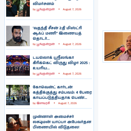
விமர்சனம்
by
பூங்குன்றன்
August 7, 2026
‘வதந்தி சீசன் 2:தி மிஸ்ட்ரி
ஆஃப் மணி” இணையத்
தொடர்...
by
பூங்குன்றன்
August 7, 2026
டயலொக் ஸ்ரீலங்கா
கிரிக்கெட் விருது விழா 2025 :
உயரிய...
by
பூங்குன்றன்
August 7, 2026
கோவென்ட் கார்டன்
கத்திக்குத்து சம்பவம்: 4 பேரை
காயப்படுத்தியதாக பெண்...
by
இளவரசி
August 7, 2026
முன்னாள் அமைச்சர்
லக்ஷ்மன் யாப்பா அபேவர்தன
பிணையில் விடுதலை!