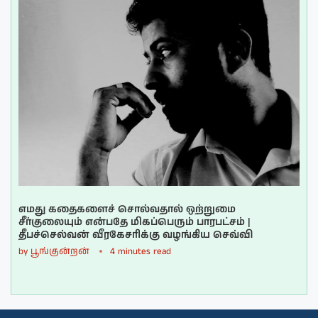
எமது கதைகளைச் சொல்வதால் ஒற்றுமை
சீர்குலையும் என்பதே மிகப்பெரும் பாரபட்சம் |
தீபச்செல்வன் வீரகேசரிக்கு வழங்கிய செவ்வி
by
பூங்குன்றன்
4 minutes read