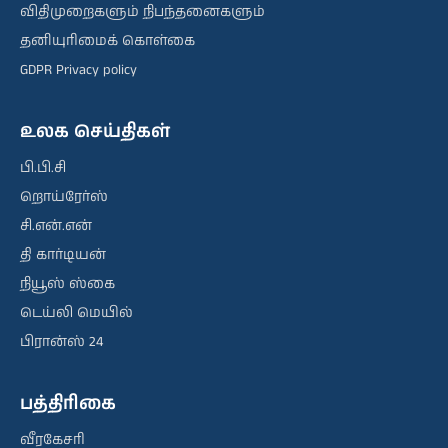
விதிமுறைகளும் நிபந்தனைகளும்
தனியுரிமைக் கொள்கை
GDPR Privacy policy
உலக செய்திகள்
பி.பி.சி
றொய்ரேர்ஸ்
சி.என்.என்
தி கார்டியன்
நியூஸ் ஸ்கை
டெய்லி மெயில்
பிரான்ஸ் 24
பத்திரிகை
வீரகேசரி