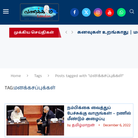
கனவுகள் உறங்காது | மா
முக்கிய செய்திகள்
Home
Tags
Posts tagged with "மனக்கசப்புக்கள்"
TAG:
மனக்கசப்புக்கள்
நம்பிக்கை வைத்துப்
பேச்சுக்கு வாருங்கள்! – ரணில்
மீண்டும் அழைப்பு
by
தமிழ்மாறன்
December 6, 2022