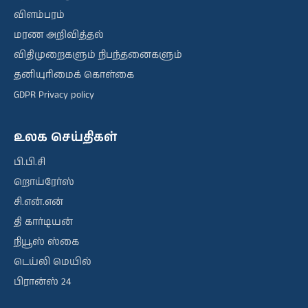
விளம்பரம்
மரண அறிவித்தல்
விதிமுறைகளும் நிபந்தனைகளும்
தனியுரிமைக் கொள்கை
GDPR Privacy policy
உலக செய்திகள்
பி.பி.சி
றொய்ரேர்ஸ்
சி.என்.என்
தி கார்டியன்
நியூஸ் ஸ்கை
டெய்லி மெயில்
பிரான்ஸ் 24