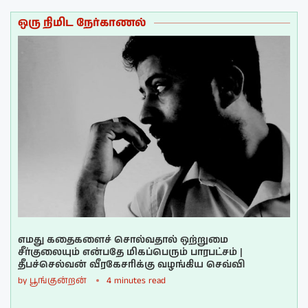
ஒரு நிமிட நேர்காணல்
எமது கதைகளைச் சொல்வதால் ஒற்றுமை
சீர்குலையும் என்பதே மிகப்பெரும் பாரபட்சம் |
தீபச்செல்வன் வீரகேசரிக்கு வழங்கிய செவ்வி
by
பூங்குன்றன்
4 minutes read