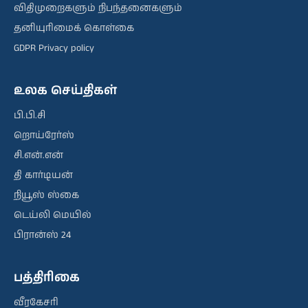
விதிமுறைகளும் நிபந்தனைகளும்
தனியுரிமைக் கொள்கை
GDPR Privacy policy
உலக செய்திகள்
பி.பி.சி
றொய்ரேர்ஸ்
சி.என்.என்
தி கார்டியன்
நியூஸ் ஸ்கை
டெய்லி மெயில்
பிரான்ஸ் 24
பத்திரிகை
வீரகேசரி