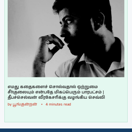
எமது கதைகளைச் சொல்வதால் ஒற்றுமை
சீர்குலையும் என்பதே மிகப்பெரும் பாரபட்சம் |
தீபச்செல்வன் வீரகேசரிக்கு வழங்கிய செவ்வி
by
பூங்குன்றன்
4 minutes read