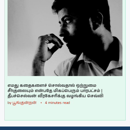
எமது கதைகளைச் சொல்வதால் ஒற்றுமை
சீர்குலையும் என்பதே மிகப்பெரும் பாரபட்சம் |
தீபச்செல்வன் வீரகேசரிக்கு வழங்கிய செவ்வி
by
பூங்குன்றன்
4 minutes read