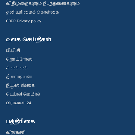
விதிமுறைகளும் நிபந்தனைகளும்
தனியுரிமைக் கொள்கை
GDPR Privacy policy
உலக செய்திகள்
பி.பி.சி
றொய்ரேர்ஸ்
சி.என்.என்
தி கார்டியன்
நியூஸ் ஸ்கை
டெய்லி மெயில்
பிரான்ஸ் 24
பத்திரிகை
வீரகேசரி