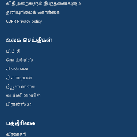
விதிமுறைகளும் நிபந்தனைகளும்
தனியுரிமைக் கொள்கை
GDPR Privacy policy
உலக செய்திகள்
பி.பி.சி
றொய்ரேர்ஸ்
சி.என்.என்
தி கார்டியன்
நியூஸ் ஸ்கை
டெய்லி மெயில்
பிரான்ஸ் 24
பத்திரிகை
வீரகேசரி