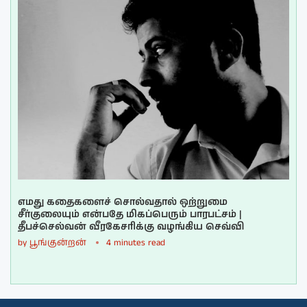
எமது கதைகளைச் சொல்வதால் ஒற்றுமை
சீர்குலையும் என்பதே மிகப்பெரும் பாரபட்சம் |
தீபச்செல்வன் வீரகேசரிக்கு வழங்கிய செவ்வி
by
பூங்குன்றன்
4 minutes read