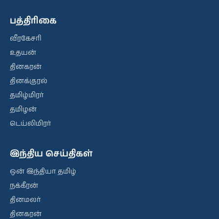
பத்திரிகை
வீரகேசரி
உதயன்
தினகரன்
தினக்குரல்
தமிழ்மிரர்
தமிழன்
டெய்லிமிரர்
இந்திய செய்திகள்
ஒன் இந்தியா தமிழ்
நக்கீரன்
தினமலர்
தினகரன்