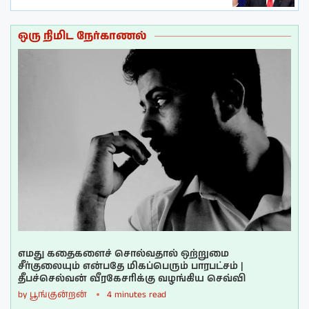
ஒரு நிமிட நேர்காணல்
எமது கதைகளைச் சொல்வதால் ஒற்றுமை
சீர்குலையும் என்பதே மிகப்பெரும் பாரபட்சம் |
தீபச்செல்வன் வீரகேசரிக்கு வழங்கிய செவ்வி
by
பூங்குன்றன்
4 minutes read