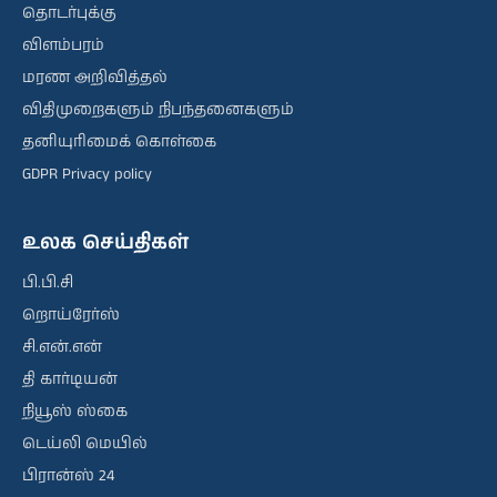
தொடர்புக்கு
விளம்பரம்
மரண அறிவித்தல்
விதிமுறைகளும் நிபந்தனைகளும்
தனியுரிமைக் கொள்கை
GDPR Privacy policy
உலக செய்திகள்
பி.பி.சி
றொய்ரேர்ஸ்
சி.என்.என்
தி கார்டியன்
நியூஸ் ஸ்கை
டெய்லி மெயில்
பிரான்ஸ் 24