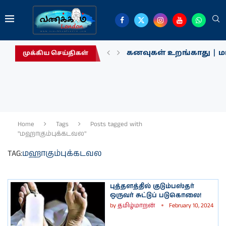
கனவுகள் உறங்காது | மா
முக்கிய செய்திகள்
Home
Tags
Posts tagged with
"மஹாகும்புக்கடவல"
TAG:
மஹாகும்புக்கடவல
புத்தளத்தில் குடும்பஸ்தர்
ஒருவர் சுட்டுப் படுகொலை!
by
தமிழ்மாறன்
February 10, 2024