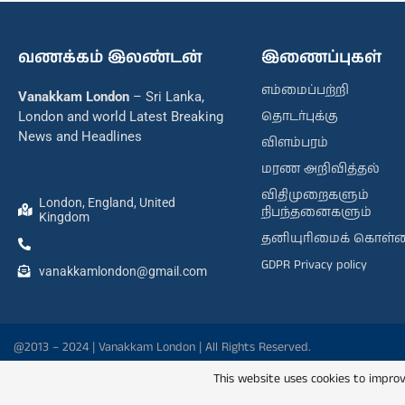
வணக்கம் இலண்டன்
இணைப்புகள்
எம்மைப்பற்றி
Vanakkam London
– Sri Lanka,
தொடர்புக்கு
London and world Latest Breaking
News and Headlines
விளம்பரம்
மரண அறிவித்தல்
விதிமுறைகளும்
London, England, United
நிபந்தனைகளும்
Kingdom
தனியுரிமைக் கொள்
GDPR Privacy policy
vanakkamlondon@gmail.com
@2013 – 2024 | Vanakkam London | All Rights Reserved.
This website uses cookies to improv