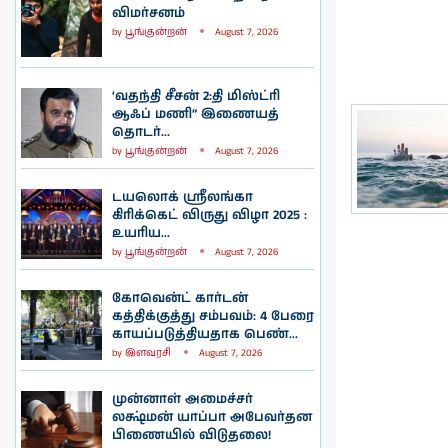
விமர்சனம்
by
பூங்குன்றன்
August 7, 2026
‘வதந்தி சீசன் 2:தி மிஸ்ட்ரி
ஆஃப் மணி” இணையத்
தொடர்...
by
பூங்குன்றன்
August 7, 2026
டயலொக் ஸ்ரீலங்கா
கிரிக்கெட் விருது விழா 2025 :
உயரிய...
by
பூங்குன்றன்
August 7, 2026
கோவென்ட் கார்டன்
கத்திக்குத்து சம்பவம்: 4 பேரை
காயப்படுத்தியதாக பெண்...
by
இளவரசி
August 7, 2026
முன்னாள் அமைச்சர்
லக்ஷ்மன் யாப்பா அபேவர்தன
பிணையில் விடுதலை!