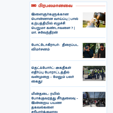
பிரபலமானவை
இளைஞர்களுக்கான
பொன்னான வாய்ப்பு | பால்
உற்பத்தியில் எழுச்சி
பெறுமா கண்டாவளை ? |
மா. சுவேந்திரன்
போட்டோகிராபர்- ‌ திரைப்பட
விமர்சனம்
தெட்ஃபோர்ட்: அகதிகள்
எதிர்ப்பு போராட்டத்தில்
வன்முறை – மேலும் பலர்
கைது!
மின்தடை: ரயில்
போக்குவரத்து சீர்குலைவு –
இன்றைய பயண
தகவல்களை
சரிபார்க்குமாறு