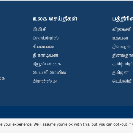
உலக செய்திகள்
பத்திர
பி.பி.சி
வீரகேசரி
றொய்ரேர்ஸ்
உதயன்
சி.என்.என்
தினகரன்
தி கார்டியன்
தினக்குரல
நியூஸ் ஸ்கை
தமிழ்மிரர்
டெய்லி மெயில்
தமிழன்
கை
பிரான்ஸ் 24
டெய்லிமிர
e your experience. We'll assume you're ok with this, but you can opt-out if 