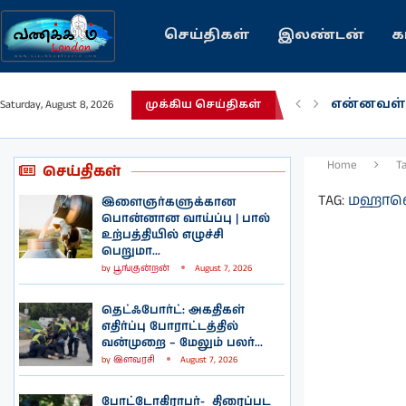
செய்திகள்
இலண்டன்
க
என்னவள்
Saturday, August 8, 2026
முக்கிய செய்திகள்
பழைய கற
இந்தியவர
கவிதை |
காசாவில் 
நல்ல சில
பிரித்தானி
இலங்கையி
இலண்டனி
Home
T
செய்திகள்
TAG:
மஹாவ
இளைஞர்களுக்கான
பொன்னான வாய்ப்பு | பால்
உற்பத்தியில் எழுச்சி
பெறுமா...
by
பூங்குன்றன்
August 7, 2026
தெட்ஃபோர்ட்: அகதிகள்
எதிர்ப்பு போராட்டத்தில்
வன்முறை – மேலும் பலர்...
by
இளவரசி
August 7, 2026
போட்டோகிராபர்- ‌ திரைப்பட