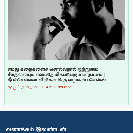
எமது கதைகளைச் சொல்வதால் ஒற்றுமை
சீர்குலையும் என்பதே மிகப்பெரும் பாரபட்சம் |
தீபச்செல்வன் வீரகேசரிக்கு வழங்கிய செவ்வி
by
பூங்குன்றன்
4 minutes read
வணக்கம் இலண்டன்