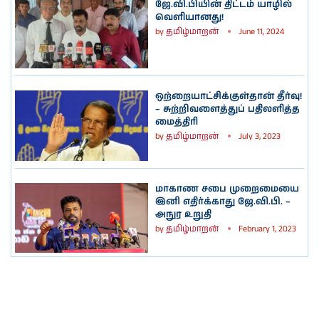
ஜே.வி.பியின் திட்டம் யாழில்
வெளியானது!
by
தமிழ்மாறன்
June 11, 2024
ஒற்றையாட்சிக்குள்தான் தீர்வு!
– சுற்றிவளைத்துப் பதிலளித்த
மைத்திரி
by
தமிழ்மாறன்
July 3, 2023
மாகாண சபை முறைமையை
இனி எதிர்க்காது ஜே.வி.பி. –
அநுர உறுதி
by
தமிழ்மாறன்
February 1, 2023