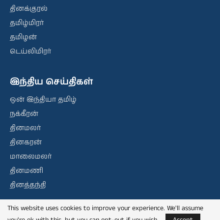
தினக்குரல்
தமிழ்மிரர்
தமிழன்
டெய்லிமிரர்
இந்திய செய்திகள்
ஒன் இந்தியா தமிழ்
நக்கீரன்
தினமலர்
தினகரன்
மாலைமலர்
தினமணி
தினத்தந்தி
This website uses cookies to improve your experience. We'll assume