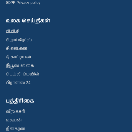
GDPR Privacy policy
உலக செய்திகள்
பி.பி.சி
றொய்ரேர்ஸ்
சி.என்.என்
தி கார்டியன்
நியூஸ் ஸ்கை
டெய்லி மெயில்
பிரான்ஸ் 24
பத்திரிகை
வீரகேசரி
உதயன்
தினகரன்