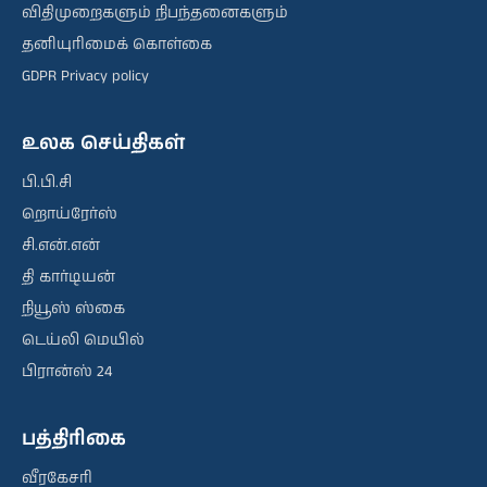
விதிமுறைகளும் நிபந்தனைகளும்
தனியுரிமைக் கொள்கை
GDPR Privacy policy
உலக செய்திகள்
பி.பி.சி
றொய்ரேர்ஸ்
சி.என்.என்
தி கார்டியன்
நியூஸ் ஸ்கை
டெய்லி மெயில்
பிரான்ஸ் 24
பத்திரிகை
வீரகேசரி