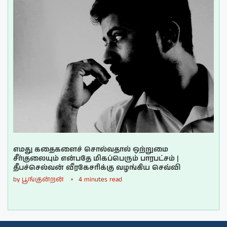
எமது கதைகளைச் சொல்வதால் ஒற்றுமை
சீர்குலையும் என்பதே மிகப்பெரும் பாரபட்சம் |
தீபச்செல்வன் வீரகேசரிக்கு வழங்கிய செவ்வி
by
பூங்குன்றன்
4 minutes read