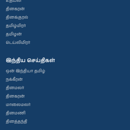
உதயன்
தினகரன்
தினக்குரல்
தமிழ்மிரர்
தமிழன்
டெய்லிமிரர்
இந்திய செய்திகள்
ஒன் இந்தியா தமிழ்
நக்கீரன்
தினமலர்
தினகரன்
மாலைமலர்
தினமணி
தினத்தந்தி