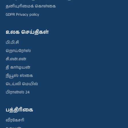
தனியுரிமைக் கொள்கை
GDPR Privacy policy
உலக செய்திகள்
பி.பி.சி
றொய்ரேர்ஸ்
சி.என்.என்
தி கார்டியன்
நியூஸ் ஸ்கை
டெய்லி மெயில்
பிரான்ஸ் 24
பத்திரிகை
வீரகேசரி