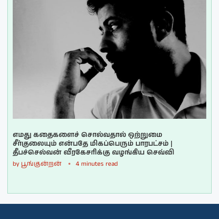
எமது கதைகளைச் சொல்வதால் ஒற்றுமை
சீர்குலையும் என்பதே மிகப்பெரும் பாரபட்சம் |
தீபச்செல்வன் வீரகேசரிக்கு வழங்கிய செவ்வி
by
பூங்குன்றன்
4 minutes read