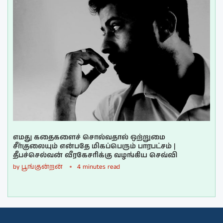
எமது கதைகளைச் சொல்வதால் ஒற்றுமை
சீர்குலையும் என்பதே மிகப்பெரும் பாரபட்சம் |
தீபச்செல்வன் வீரகேசரிக்கு வழங்கிய செவ்வி
by
பூங்குன்றன்
4 minutes read