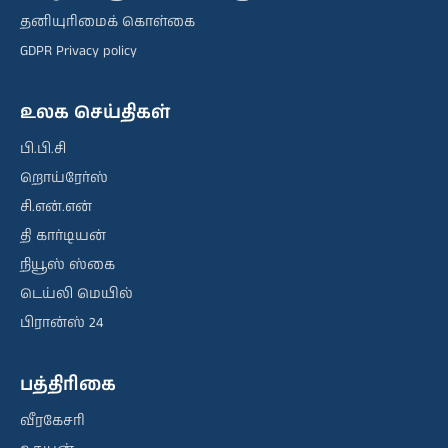
தனியுரிமைக் கொள்கை
GDPR Privacy policy
உலக செய்திகள்
பி.பி.சி
றொய்ரேர்ஸ்
சி.என்.என்
தி கார்டியன்
நியூஸ் ஸ்கை
டெய்லி மெயில்
பிரான்ஸ் 24
பத்திரிகை
வீரகேசரி