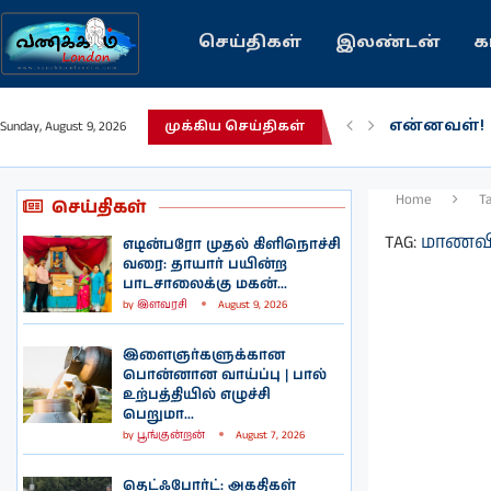
செய்திகள்
இலண்டன்
க
பழைய கற்
Sunday, August 9, 2026
முக்கிய செய்திகள்
இந்தியவரல
கவிதை | 
காசாவில் ப
நல்ல சில 
பிரித்தானிய
இலங்கையில்
இலண்டனில
Home
T
செய்திகள்
TAG:
மாணவ
எடின்பரோ முதல் கிளிநொச்சி
வரை: தாயார் பயின்ற
பாடசாலைக்கு மகன்...
by
இளவரசி
August 9, 2026
இளைஞர்களுக்கான
பொன்னான வாய்ப்பு | பால்
உற்பத்தியில் எழுச்சி
பெறுமா...
by
பூங்குன்றன்
August 7, 2026
தெட்ஃபோர்ட்: அகதிகள்