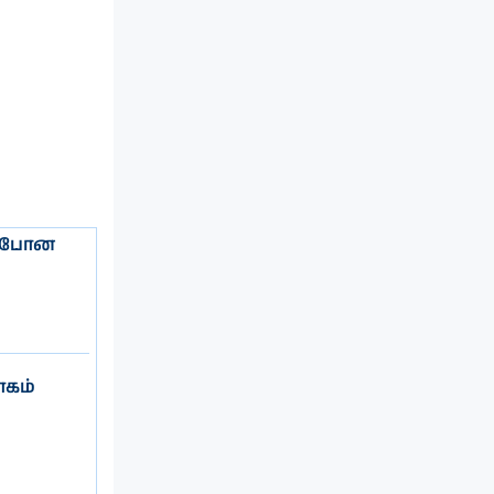
் போன
கம்