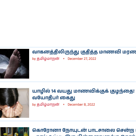
ி
நடிகை ராஷி
நடிகை
கண்ணாவின்
பிரணிதாவின்
ப்பு
புகைப்படத்தொகுப்பு
புகைப்படத்தொகுப்பு
வாகனத்திலிருந்து குதித்த மாணவி மரண
by
தமிழ்மாறன்
December 27, 2022
யாழில் 14 வயது மாணவிக்குக் குழந்தை! 
வயோதிபர் கைது
by
தமிழ்மாறன்
December 8, 2022
கொரோனா நோயுடன் பாடசாலை சென்ற