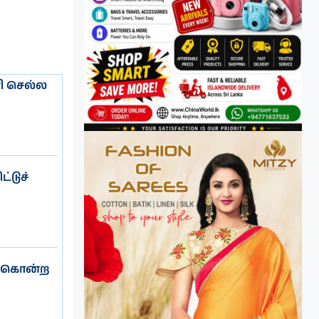
 செல்ல
்டுச்
ு கொன்ற