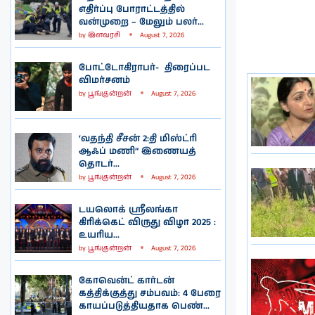
எதிர்ப்பு போராட்டத்தில்
வன்முறை – மேலும் பலர்...
by
இளவரசி
August 7, 2026
போட்டோகிராபர்- ‌ திரைப்பட
விமர்சனம்
by
பூங்குன்றன்
August 7, 2026
‘வதந்தி சீசன் 2:தி மிஸ்ட்ரி
ஆஃப் மணி” இணையத்
தொடர்...
by
பூங்குன்றன்
August 7, 2026
டயலொக் ஸ்ரீலங்கா
கிரிக்கெட் விருது விழா 2025 :
உயரிய...
by
பூங்குன்றன்
August 7, 2026
கோவென்ட் கார்டன்
கத்திக்குத்து சம்பவம்: 4 பேரை
காயப்படுத்தியதாக பெண்...