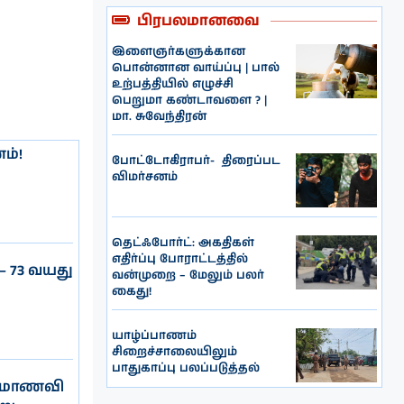
பிரபலமானவை
இளைஞர்களுக்கான
பொன்னான வாய்ப்பு | பால்
உற்பத்தியில் எழுச்சி
பெறுமா கண்டாவளை ? |
மா. சுவேந்திரன்
ம்!
போட்டோகிராபர்- ‌ திரைப்பட
விமர்சனம்
தெட்ஃபோர்ட்: அகதிகள்
எதிர்ப்பு போராட்டத்தில்
– 73 வயது
வன்முறை – மேலும் பலர்
கைது!
யாழ்ப்பாணம்
சிறைச்சாலையிலும்
பாதுகாப்பு பலப்படுத்தல்
 மாணவி