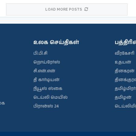
LOAD MORE POSTS
உலக செய்திகள்
பத்திர
பி.பி.சி
வீரகேசரி
றொய்ரேர்ஸ்
உதயன்
சி.என்.என்
தினகரன்
தி கார்டியன்
தினக்குரல
நியூஸ் ஸ்கை
தமிழ்மிரர்
டெய்லி மெயில்
தமிழன்
கை
பிரான்ஸ் 24
டெய்லிமிர