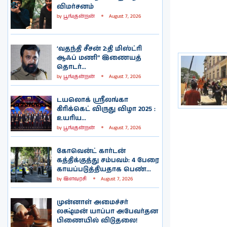
விமர்சனம்
by
பூங்குன்றன்
August 7, 2026
‘வதந்தி சீசன் 2:தி மிஸ்ட்ரி
ஆஃப் மணி” இணையத்
தொடர்...
by
பூங்குன்றன்
August 7, 2026
டயலொக் ஸ்ரீலங்கா
கிரிக்கெட் விருது விழா 2025 :
உயரிய...
by
பூங்குன்றன்
August 7, 2026
கோவென்ட் கார்டன்
கத்திக்குத்து சம்பவம்: 4 பேரை
காயப்படுத்தியதாக பெண்...
by
இளவரசி
August 7, 2026
முன்னாள் அமைச்சர்
லக்ஷ்மன் யாப்பா அபேவர்தன
பிணையில் விடுதலை!