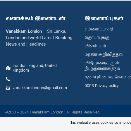
வணக்கம் இலண்டன்
இணைப்புகள்
எம்மைப்பற்றி
Vanakkam London
– Sri Lanka,
தொடர்புக்கு
London and world Latest Breaking
News and Headlines
விளம்பரம்
மரண அறிவித்தல்
விதிமுறைகளும்
London, England, United
நிபந்தனைகளும்
Kingdom
தனியுரிமைக் கொள்
GDPR Privacy policy
vanakkamlondon@gmail.com
@2013 – 2024 | Vanakkam London | All Rights Reserved.
This website uses cookies to improv