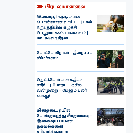
பிரபலமானவை
இளைஞர்களுக்கான
பொன்னான வாய்ப்பு | பால்
உற்பத்தியில் எழுச்சி
பெறுமா கண்டாவளை ? |
மா. சுவேந்திரன்
போட்டோகிராபர்- ‌ திரைப்பட
விமர்சனம்
தெட்ஃபோர்ட்: அகதிகள்
எதிர்ப்பு போராட்டத்தில்
வன்முறை – மேலும் பலர்
கைது!
மின்தடை: ரயில்
போக்குவரத்து சீர்குலைவு –
இன்றைய பயண
தகவல்களை
சரிபார்க்குமாறு