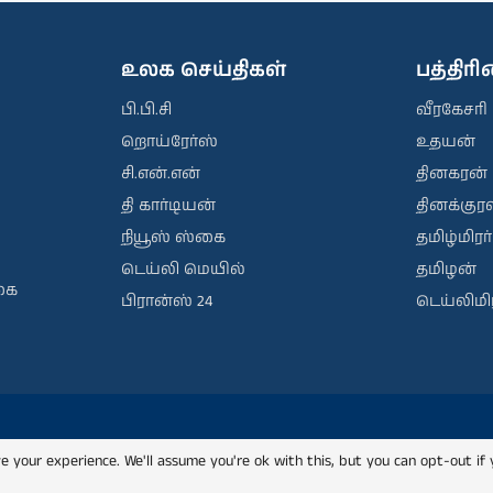
உலக செய்திகள்
பத்திர
பி.பி.சி
வீரகேசரி
றொய்ரேர்ஸ்
உதயன்
சி.என்.என்
தினகரன்
தி கார்டியன்
தினக்குரல
நியூஸ் ஸ்கை
தமிழ்மிரர்
டெய்லி மெயில்
தமிழன்
கை
பிரான்ஸ் 24
டெய்லிமிர
e your experience. We'll assume you're ok with this, but you can opt-out if 