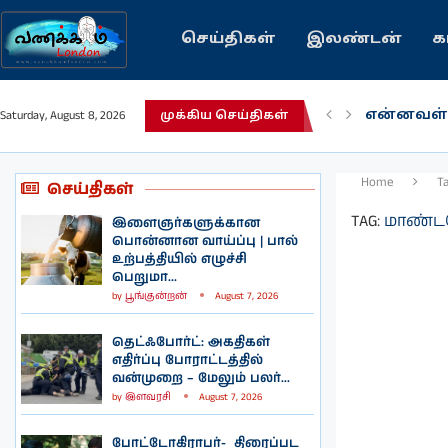
செய்திகள்
இலண்டன்
க
என்னவள்
Saturday, August 8, 2026
முக்கிய செய்திகள்
பழைய கற
இந்தியவர
கவிதை |
காசாவில் 
நல்ல சில
பிரித்தானி
இலங்கையி
இலண்டனி
Home
T
செய்திகள்
TAG:
மாண்ட
இளைஞர்களுக்கான
பொன்னான வாய்ப்பு | பால்
உற்பத்தியில் எழுச்சி
பெறுமா...
by
பூங்குன்றன்
August 7, 2026
தெட்ஃபோர்ட்: அகதிகள்
எதிர்ப்பு போராட்டத்தில்
வன்முறை – மேலும் பலர்...
by
இளவரசி
August 7, 2026
போட்டோகிராபர்- ‌ திரைப்பட