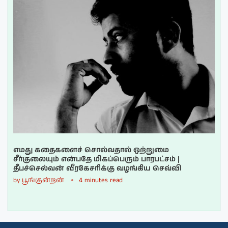
எமது கதைகளைச் சொல்வதால் ஒற்றுமை
சீர்குலையும் என்பதே மிகப்பெரும் பாரபட்சம் |
தீபச்செல்வன் வீரகேசரிக்கு வழங்கிய செவ்வி
by
பூங்குன்றன்
4 minutes read