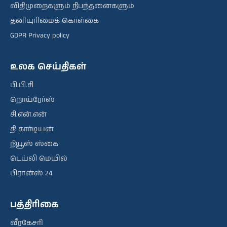
விதிமுறைகளும் நிபந்தனைகளும்
தனியுரிமைக் கொள்கை
GDPR Privacy policy
உலக செய்திகள்
பி.பி.சி
றொய்ரேர்ஸ்
சி.என்.என்
தி கார்டியன்
நியூஸ் ஸ்கை
டெய்லி மெயில்
பிரான்ஸ் 24
பத்திரிகை
வீரகேசரி